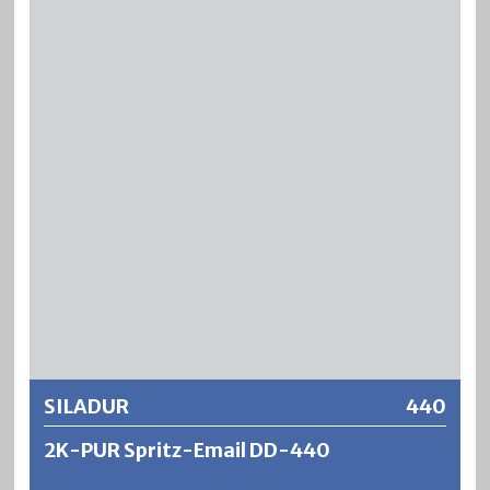
Fleckenbildung auf nachfolgende Anstriche und egalisiert
unterschiedlich saugende Untergründe. Die Isolierwirkung
ist ausgezeichnet gegen Holzinhaltsstoffe (z.B.
Gerbsäure) sowie bei Rückständen von Russ, Teer,
®
Brandschäden, Filzstifte, usw. BLENDA
-TEX hat eine
gute Haftungs- und Verfestigungswirkung, ist blockfest
und nicht gilbend.
Weitere Informationen
SILADUR
440
2K-PUR Spritz-Email DD-440