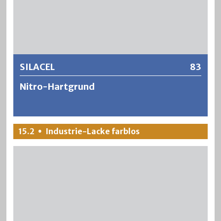
Weitere Informationen
SILACEL
83
Nitro-Hartgrund
SILACEL Nitro-Hartgrund ist eine transparente,
15.2
Industrie-Lacke farblos
•
raschtrocknende und gut schleifbare Holzgrundierung auf
Nitrocellulosebasis. SILACEL schützt das Holz vor
Wasserflecken und verhindert das Einsinken einer
nachfolgenden Decklackierung.