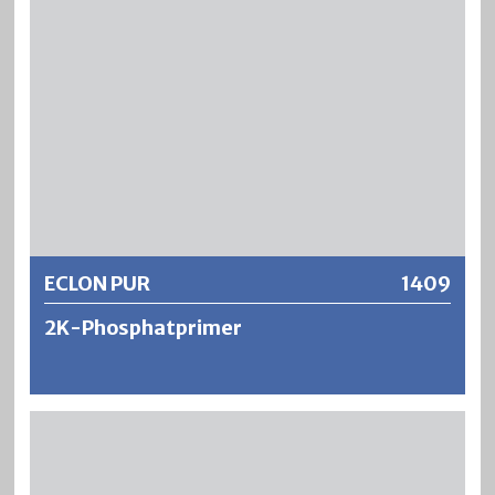
250 µm auftragen. Durch höhere Schichtstärken können
sich Blasen oder Risse bilden. SILAFIL ist beständig gegen
Wasser, Öle, Lösungsmittel, Benzin, usw. und lässt sich
überlackieren mit sämtlichen 2‑Komponenten Systemen
(Epoxy oder Polyurethan) sowie Kunstharz-, Acryl- und
Nitrolacken oder Wasserlacken.
Weitere Informationen
ECLON PUR
1409
2K-Phosphatprimer
ECLON PUR 2K-Phosphatprimer ist eine
Korrosionsschutzgrundierung mit ausgezeichneter
Haftung und mechanischer Beständigkeit für den
gesamten Stahl- und Metallbaubereich. Dank «nass-in-