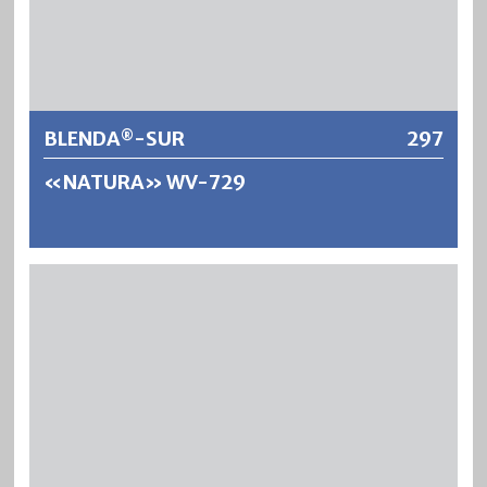
Weitere Informationen
BLENDA
-SUR
297
®
«NATURA» WV-729
®
BLENDA
-SUR «NATURA» WV-729 ist eine
wasserverdünnbare, geruchsarme und wirkstofffreie
®
Holzpflegelasur für Aussen und Innen. BLENDA
-SUR gibt
einen dauerhaften und ökologischen Wetterschutz im
Aussenbereich sowie einen dekorativen Anstrich in
®
Innenräumen wie Schlaf- und Kinderzimmer. BLENDA
-
SUR dringt tief in das Holz ein, wirkt wasserabweisend und
feuchtigkeitsregulierend (offenporig) und bringt die