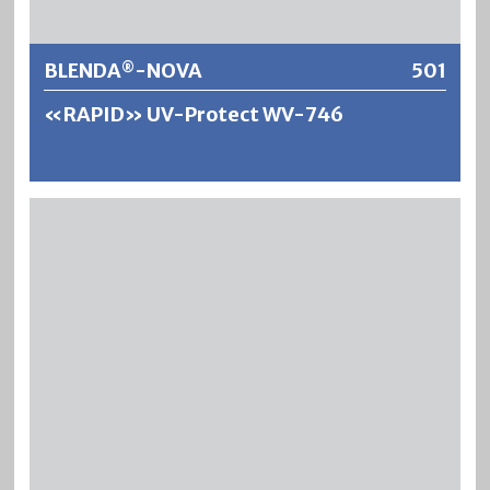
BLENDA
-NOVA
501
®
«RAPID» UV-Protect WV-746
®
BLENDA
-NOVA ist ein wasserverdünnbarer,
geruchsarmer und schnelltrocknender Holzlack auf
Polyurethan-Acrylatharzbasis mit ausgezeichneter UV-
Langzeitschutzwirkung. Durch den eingebauten
nanoskaligen Schutzfilter UV-Protect wird eine
Vergilbung des Holzes durch Sonnenlicht über Jahre
®
gemildert. BLENDA
-NOVA bringt das Holz durch eine
dezente Betonung der Struktur und Maserierung in
natürlicher heller Art zur Geltung. Es ergeben sich
ausgezeichnete vergilbungsfreie, füllkräftige und