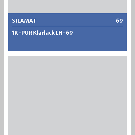
SILAMAT
69
1K-PUR Klarlack LH-69
SILAMAT ist ein seidenmatter, füllkräftiger und völlig
schleierfreier Kunstharz-Holzklarlack für den
Innenbereich. Es ergeben sich strapazierfähige
Lackierungen mit ausgezeichneten
Verarbeitungseigenschaften wie Verlauf, Offenzeit und
Ausgiebigkeit. SILAMAT ist kratz- und schmissfest und
zeigt gute Beständigkeiten gegen Wasser und
Haushaltchemikalien.