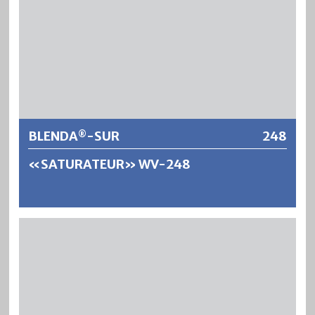
natürliche Holzstruktur sowie Maserierung besonders
schön zur Geltung. Durch die Verwendung lichtechter,
nanoskaliger Eisenoxydpigmente wird das Holz wirksam
gegen die Zerstörung durch UV-Licht geschützt.
Weitere Informationen
BLENDA
-SUR
248
®
«SATURATEUR» WV-248
®
BLENDA
-SUR «SATURATEUR» WV-248 ist eine
wasserverdünnbare und geruchsarme Imprägnier-Lasur
®
für den Aussenbereich. BLENDA
-SUR «SATURATEUR»
WV-248 dringt tief in das Holz ein und hat eine sehr gute
wasserabweisende und feuchtigkeitsregulierende