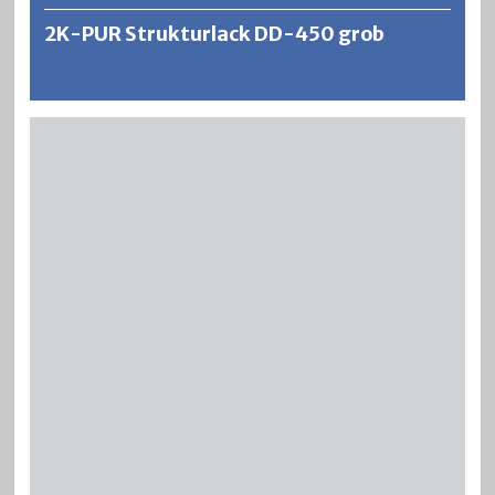
2K-PUR Strukturlack DD-450 grob
SILADUR ist ein raschtrocknender und äusserst
strapazierfähiger 2‑Komponenten Polyurethan-
Strukturlack für höchste Ansprüche an chemische und
mechanische Beständigkeiten. SILADUR ergibt füllkräftige
und vergilbungsfreie Lackierungen, die bei genügender
Schichtdicke unempfindlich gegen Wasser, Alkohol und
Haushaltpflegemittel sind. SILADUR ist PVC-fest und
formaldehydfrei.
Weitere Informationen