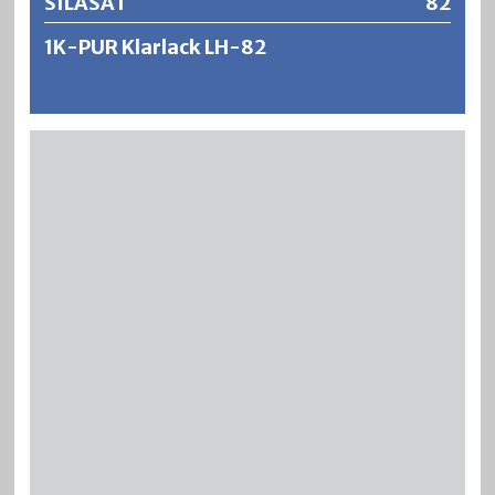
SILASAT
82
1K-PUR Klarlack LH-82
SILASAT ist ein seidenglänzender, füllkräftiger und völlig
schleierfreier Kunstharz-Holzklarlack für den
Innenbereich. Es ergeben sich strapazierfähige
Lackierungen mit ausgezeichneten
Verarbeitungseigenschaften wie Verlauf, Offenzeit und
Ausgiebigkeit. SILASAT ist kratz- und schmissfest und
zeigt gute Beständigkeiten gegen Wasser und
Haushaltchemikalien.
Weitere Informationen