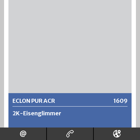
nass» Applikation im Verbund mit PUR-Decklacken wird
die Trocknungszeit fürs Gesamtsystem deutlich verkürzt.
Weitere Informationen
ECLON PUR ACR
1609
2K-Eisenglimmer
ECLON PUR ACR 2K-Eisenglimmer ist ein festkörperreicher,