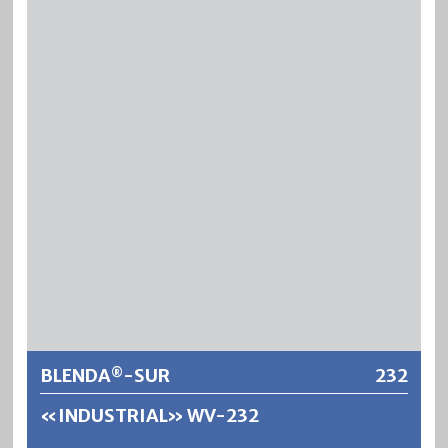
mechanische Beständigkeiten. SILADUR ergibt
füllkräftige, vergilbungsfreie und rasch schleifbare
Lackierungen, die bei genügender Schichtdicke
unempfindlich gegen Wasser, Alkohol und
Haushaltpflegemittel sind. SILADUR ist PVC-fest und
formaldehydfrei. Entspricht der DIN 68861 für die
Beanspruchungsgruppe 1B.
Weitere Informationen
BLENDA
-SUR
232
®
«INDUSTRIAL» WV-232