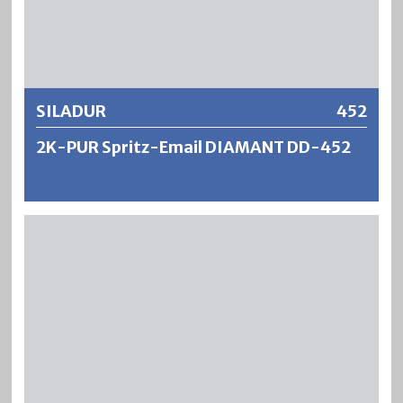
Weitere Informationen
SILADUR
452
2K-PUR Spritz-Email DIAMANT DD-452
SILADUR 2K-PUR Spritz-Email DIAMANT DD-452 ist ein
chemisch härtender 2-Komponenten Holz-
Dickschichtlack auf Acryl-Polyurethanbasis (DD). Er
zeichnet sich aus durch eine sehr hohe Oberflächengut,
Füll- und Deckkraft verbunden mit einer ausgezeichneten
Direkthaftung auf eine Vielzahl von Untergründen (Hölzer,
Metalle und Kunststoffe). SILADUR ergibt harte und
abriebfeste Oberflächen mit guten Beständigkeiten
gegen Lösungsmittel, Benzin, Mineralöle,