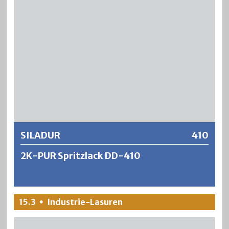
von roher und unlackierter Oberfläche. Er eignet sich für
helle Hölzer, wo keine Anfeuerung erwünscht ist und der
natürliche Holzfarbton erhalten bleiben soll. Durch die
Beigabe des DD PUR-Härters kann SILANOVA als
Zweikomponentensystem verwendet werden. Die
Lackierungen sind dann äusserst strapazierfähig und
zeichnen sich aus durch eine sehr gute
Weitere Informationen
Oberflächenbeständigkeit gegen Wasser, Alkohol,
Haushaltschemikalien, usw.
SILADUR
410
2K-PUR Spritzlack DD-410
SILADUR ist ein raschtrocknender und äusserst
15.3
Industrie-Lasuren
•
strapazierfähiger 2‑Komponenten Polyurethan-
Zweischichtlack für höchste Ansprüche an chemische und