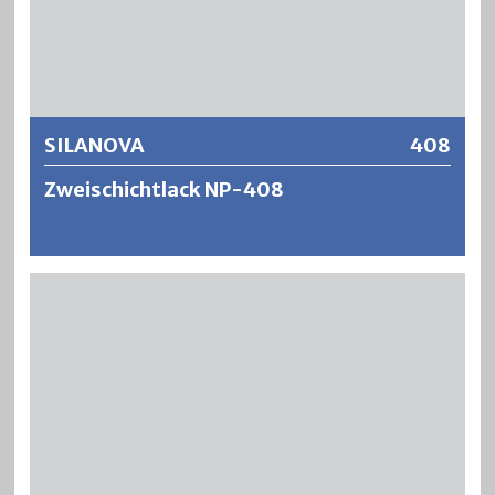
abriebfeste Holzlackierungen für den Innenbereich.
Weitere Informationen
SILANOVA
408
Zweischichtlack NP-408
SILANOVA ist ein äusserst schnelltrocknender,
füllkräftiger und blockfester Ein- oder Zweischichtlack auf
Nitro-Polyurethanharzbasis. SILANOVA bietet rationelle
Verarbeitungseigenschaften wie hohe Füllkraft sowie
schnelle Schleifbarkeit und bringt das Holz durch eine
dezente Anfeuerung in natürlicher Art zu Geltung. Durch
die Beigabe des DD PUR-Härters kann SILANOVA als
Zweikomponentensystem verwendet werden. Die