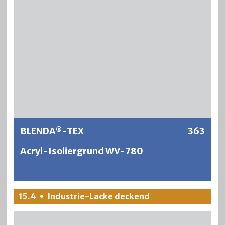
Wirkung.
Weitere Informationen
BLENDA
-TEX
363
®
Acryl-Isoliergrund WV-780
®
BLENDA
-TEX ist ein unverseifbarer, transparenter und
15.4
Industrie-Lacke deckend
•
wasserverdünnbarer Isolier- und Sperrgrund für
problematische Untergründe. Er verhindert die