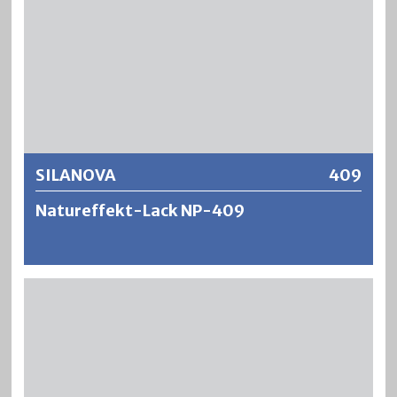
Lackierungen sind dann äusserst strapazierfähig und
zeichnen sich aus durch eine sehr gute
Oberflächenbeständigkeit gegen Wasser, Alkohol,
Haushaltschemikalien, usw.
Weitere Informationen
SILANOVA
409
Natureffekt-Lack NP-409
SILANOVA ist ein lösungsmittelhaltiger,
schnelltrocknender sowie stumpfmatter Ein- oder
Zweischicht Natur-Klarlack auf Nitro-
Polyurethanharzbasis. SILANOVA ergibt einen kratzfesten
sowie offenporigen und aufhellenden Natur-Effekt und
verleiht dem Holz ein widerstandsfähiges Erscheinungsbild