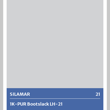
transparenter und glänzender 1‑Komponenten
®
Versiegelungslack mit hoher Dauerelastizität. BLENDA
-
COAT eignet sich für den Innen- und Aussenbereich und
zeichnet sich aus durch eine hohe Wetterbeständigkeit,
Glanzhaltung sowie Licht- und Vergilbungsbeständigkeit.
Weitere Informationen
SILAMAR
21
1K-PUR Bootslack LH-21