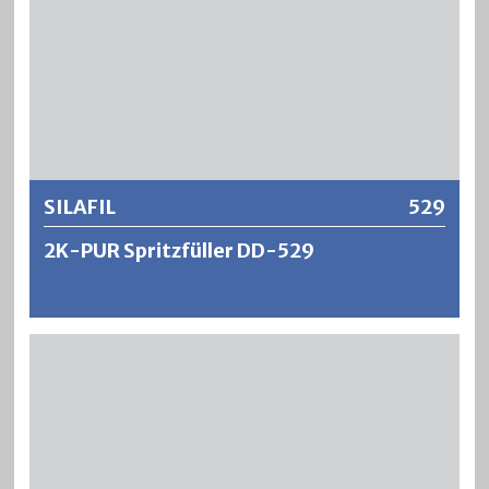
Reinigungsmittel, verdünnte Säuren, Laugen, usw. Die
Lackierungen zeichnen sich aus durch eine gute
Lichtechtheit, Glanzbeständigkeit und
Kreidungsresistenz.
Weitere Informationen
SILAFIL
529
2K-PUR Spritzfüller DD-529
SILAFIL ist ein 2-Komponenter Acryl-Polyurethan
Spritzfüllgrund mit ausgezeichnetem Füllvermögen,
geringem Schwund, guter Spritzbarkeit und Verlauf. Es
ergeben sich schnelltrocknende und rasch schleifbare
Anstriche mit einer ausgezeichneten Oberflächenhärte.
Mit SILAFIL lassen sich pro Spritzgang vertikal bis maximal