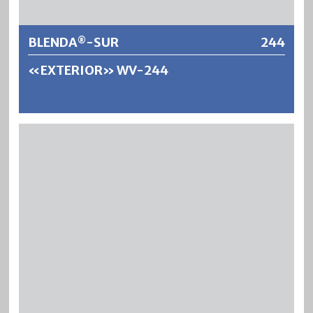
BLENDA
-SUR
244
®
«EXTERIOR» WV-244
®
BLENDA
-SUR ist eine wasserverdünnbare und
geruchsarme Holzlasur für Innen oder als dauerhafter
®
Wetterschutz im Aussenbereich. BLENDA
-SUR dringt
tief in das Holz ein, wirkt wasserabweisend und
feuchtigkeitsregulierend (offenporig) und bringt die
natürliche Holzstruktur sowie Maserierung besonders
®
schön zur Geltung. BLENDA
-SUR «EXTERIOR» WV-244
ist wasserabweisend, schützt vor Feuchtigkeit und erzielt
durch die Verwendung lichtechter, nanoskaliger
Eisenoxydpigmente eine sehr gute UV-Beständigkeit.