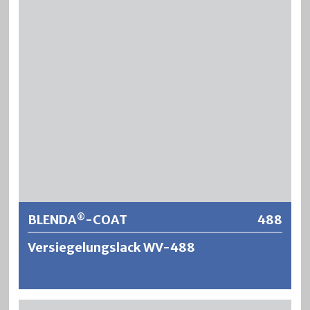
ausgezeichnete vergilbungsfreie, füllkräftige und
abriebfeste Holzlackierungen für den Innenbereich.
®
BLENDA
-SIL bringt das Holz durch eine dezente
Betonung der Struktur und Maserierung in natürlicher
heller Art zur Geltung.
Weitere Informationen
BLENDA
-COAT
488
®
Versiegelungslack WV-488
®
BLENDA
-COAT ist ein wasserverdünnbarer,