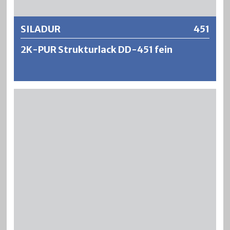
SILADUR
451
2K-PUR Strukturlack DD-451 fein
SILADUR ist ein raschtrocknender und äusserst
strapazierfähiger 2‑Komponenten Polyurethan-
Strukturlack für höchste Ansprüche an chemische und
mechanische Beständigkeiten. SILADUR ergibt füllkräftige
und vergilbungsfreie Lackierungen, die bei genügender
Schichtdicke unempfindlich gegen Wasser, Alkohol und
Haushaltpflegemittel sind. SILADUR ist PVC-fest und
formaldehydfrei.