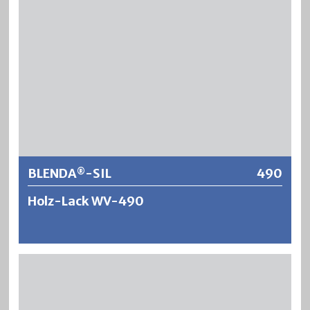
BLENDA
-SIL
490
®
Holz-Lack WV-490
®
BLENDA
-SIL ist ein schnelltrocknender,
wasserverdünnbarer und geruchsarmer Holzlack auf
Polyurethan-Acrylatharzbasis – für eine ökologische und
zeitgemässe Anwendung. Es ergeben sich