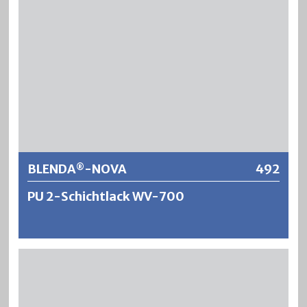
Weitere Informationen
BLENDA
-NOVA
492
®
PU 2-Schichtlack WV-700
®
BLENDA
-NOVA ist ein schnelltrocknender,
wasserverdünnbarer und geruchsarmer Möbellack auf
Polyurethan-Acrylatharzbasis – für eine ökologische und
®