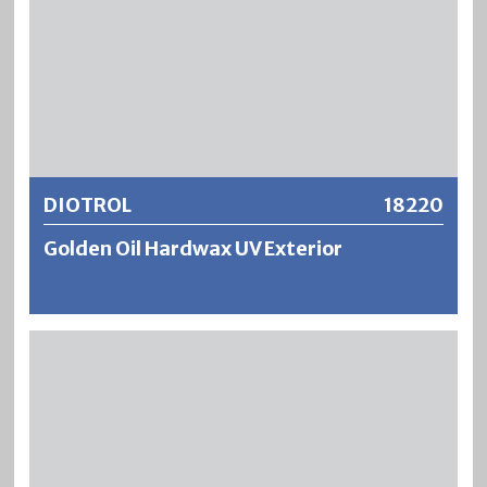
Weitere Informationen
DIOTROL
18220
Golden Oil Hardwax UV Exterior
DIOTROL Golden Oil UV Exterior ist ein universell
einsetzbares Hartwachsöl. Für die Herstellung werden
ausschliesslich reine Naturöle aus nachwachsenden
Rohstoffen in Kombination mit verschiedenen Wachsen
verwendet. DIOTROL Golden Oil UV Exterior ist kobaltfrei
sikkativiert, enthält 0 % VOC und ist mit UV-Filmschutz