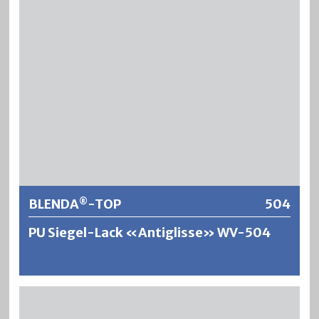
®
BLENDA
-TOP hat eine sehr hohe Abriebfestigkeit und
die Beständigkeiten gegen Wasser, Alkohol und
Haushaltchemikalien sind ausgezeichnet. Für erhöhte
Ansprüche wie Bodenversiegelungen und alkoholfeste
®
Lackierungen wird BLENDA
-TOP mit einem Spezialhärter
vernetzt, wodurch die mechanische und chemische
Beständigkeit nochmals verbessert wird.
Weitere Informationen
BLENDA
-TOP
504
®
PU Siegel-Lack «Antiglisse» WV-504
®
BLENDA
-TOP ist ein wasserverdünnbarer, geruchsarmer
Siegel-Lack auf Polyurethanharzbasis. Es ergeben sich