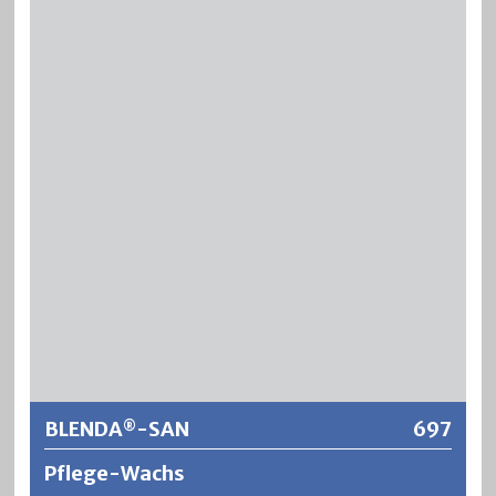
Bienenwachsbasis, hergestellt aus natürlichen Wachsen
und organischen Lösungsmittel. Die behandelten
Holzteile werden vor Luftfeuchtigkeit geschützt, bleiben
atmungsaktiv und sind nach dem Polieren gut schmissfest
und pflegefreundlich. SILAWAX Bodenwachs flüssig erhält
den Natureffekt des Holzes und gibt ein dezentes, leicht
getöntes und seidenmattes Finish.
Weitere Informationen
BLENDA
-SAN
697
®
Pflege-Wachs