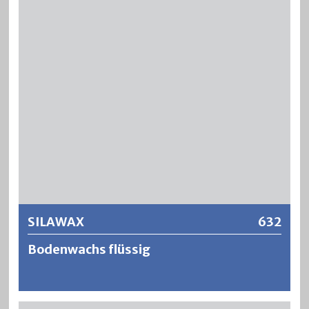
Weitere Informationen
SILAWAX
632
Bodenwachs flüssig
SILAWAX ist ein Holzveredelungsmittel auf