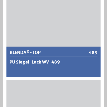
BLENDA
-TOP
489
®
PU Siegel-Lack WV-489
®
BLENDA
-TOP ist ein wasserverdünnbarer, geruchsarmer
Siegel-Lack auf Polyurethanharzbasis. Es ergeben sich
äusserst zähelastische, verschleissfeste und
vergilbungsfreie Versiegelungen auf Parkett und anderen
hoch beanspruchten Holzoberflächen im Innenbereich.