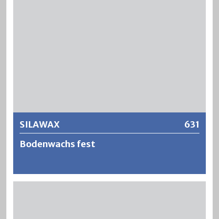
ausgerüstet. Um Holz im Aussenbereich vor Bewuchs von
Schimmelpilzen zu schützen, ist es auf Wunsch auch mit
Filmkonservierungsmittel erhältlich. Bereits ein einmaliger
Auftrag ergibt eine seidenweiche und strapazierfähige
Oberfläche.
Weitere Informationen
SILAWAX
631
Bodenwachs fest