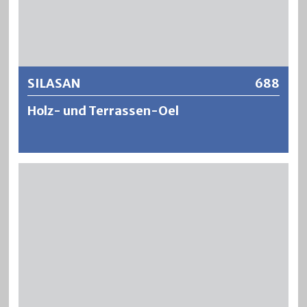
Weitere Informationen
SILASAN
688
Holz- und Terrassen-Oel
SILASAN ist ein strapazierfähiges, tief eindringendes und
verfestigendes Naturöl für die Pflege von Hart- und
Weichhölzer im Aussenbereich. SILASAN ergibt eine
offenporige, seidenmatte und wasserabweisende
Oberfläche und schützt das Holz vor eindringender
Feuchtigkeit. SILASAN enthält hochwirksame UV-
Schutzpigmente und beugt damit einer frühzeitigen
Vergrauung vor und gibt dem Holz seine natürliche
Schönheit.