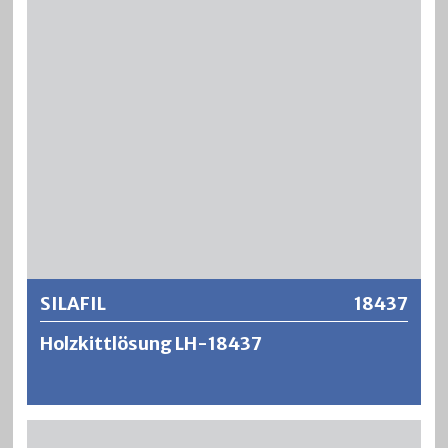
Stahlspachtel auf dem Parkett verteilt. SILAFIL zeichnet
sich aus durch eine vorzügliche Haftung, geringem
Volumenschwund und rascher Trocknung. SILAFIL lässt
sich gut ausziehen und ergibt eine holzähnliche und
tragfähige Oberfläche. SILAFIL lässt sich nach der
Erhärtung schleifen, hobeln, feilen oder sägen sowie
beizen und nachlackieren.
Weitere Informationen
SILAFIL
18437
Holzkittlösung LH-18437
SILAFIL ist eine schnelltrocknende und transparente Holz-
Kittlösung auf Nitrocellulosebasis. SILAFIL Holzkittlösung