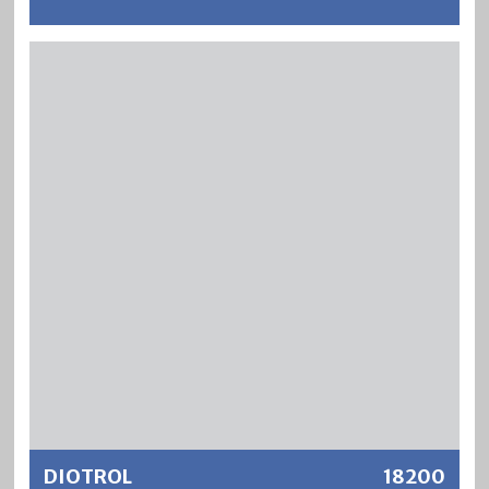
SILASAN ist ein strapazierfähiges, tief eindringendes und
verfestigendes Naturöl für die Grundbehandlung von
Holzfussböden. SILASAN ergibt eine offenporige,
seidenmatte und wasserabweisende Oberfläche und
bringt den natürlichen Holzfarbton besonders schön zur
Geltung.
Weitere Informationen
DIOTROL
18200