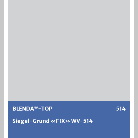
äusserst zähelastische, verschleissfeste und
vergilbungsfreie Versiegelungen auf Parkett und anderen
hoch beanspruchten Holzoberflächen im Innenbereich.
®
BLENDA
-TOP hat eine sehr hohe Abriebfestigkeit und
die Beständigkeiten gegen Wasser, Alkohol und
Haushaltchemikalien sind ausgezeichnet. Für erhöhte
Ansprüche wie Bodenversiegelungen und alkoholfeste
®
Lackierungen wird BLENDA
-TOP mit einem Spezialhärter
vernetzt, wodurch die mechanische und chemische
Beständigkeit nochmals verbessert wird.
Weitere Informationen
BLENDA
-TOP
514
®
Siegel-Grund «FIX» WV-514