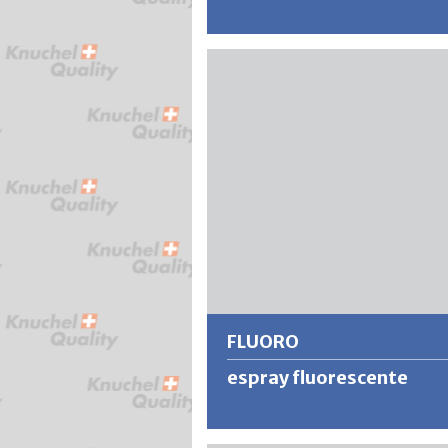
El spray STUCO es una dispersión de
poliuretano a base de agua que
proporciona una estructura superfic
individual, similar al yeso. STUCO es 
para retocar y nivelar estructuras fi
yeso.
Más información
FLUORO
espray fluorescente
FLUORO es una pintura fluorescent