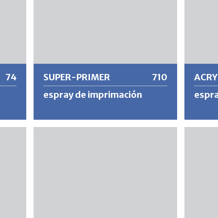
74
SUPER-PRIMER
710
ACRY
espray de imprimación
espra
Imprimación de secado rápido para piezas
Barniz d
res e
metálicas lijadas o desnudas con
de nitr
nte y
excelente protección contra la corrosión
exigenci
de
y buenas propiedades de adhesión.
intemper
 para
revesti
adheren
extrema