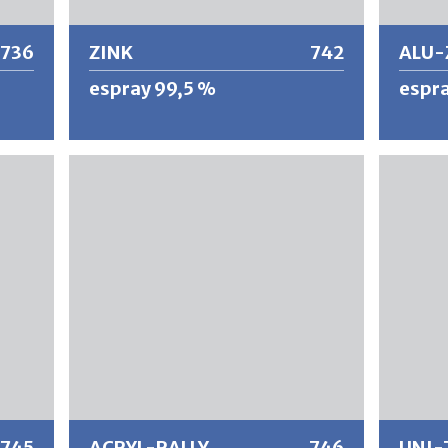
736
ZINK
742
ALU-
espray 99,5 %
espr
no.
Pintura en polvo zink de alto porcentaje
Proporc
nado y
resistente a la intemperie. Brinda
del colo
protección a largo plazo y es resistente al
corrosi
calor contra el óxido y la corrosión. Con
99,5 % 
una aplicación, una película compacta
puro y a
está hecha de 92,5 % de zinc y 7,5 % de
hasta 3
resina y aditivos de éster epoxi. La
excelente protección se basa en el
proceso electroquímico, en el que el
hierro y el metal menos noble (zinc)
forman una protección catódica, que
Más información
Más
evita la oxidación del sustrato incluso en
caso de lesiones mecánicas.
745
ACRYL-RALLY
746
UNI-