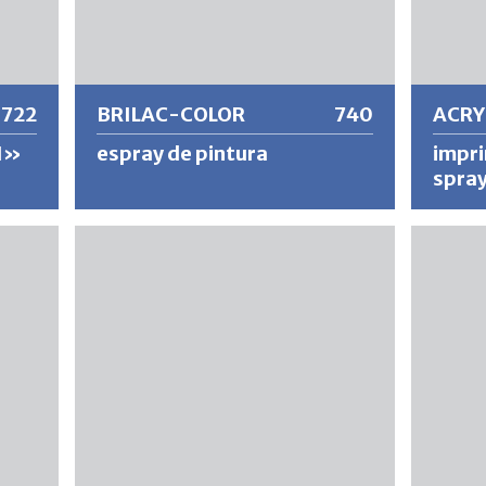
Más información
Más
722
BRILAC-COLOR
740
ACRY
I»
espray de pintura
impri
spra
ltas
Barniz de calidad extremadamente
Secado 
perie
productivo con alta capacidad de
spray c
de
recubrimiento y excelente resistencia a la
corrosi
 un
intemperie. Adecuado para todas las
adhesiv
te
pinturas de alta calidad en máquinas
agrícolas, maquinaria de construcción,
plantas industriales o como pintura de
retoque universal.
Más información
Más