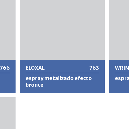
clima y manchas con limitaciones. No se
puede repintar con barniz transparente.
rato.
Más información
Más
766
ELOXAL
763
WRIN
espray metalizado efecto
espra
bronce
ELOXAL es un producto de alta calidad
WRINKLE
stente
para pintar con precisión el color y retocar
superfic
arañazos en la superficie y otros daños en
resisten
superficies anodizadas como puertas,
resisten
ventanas, mamparas de baño, etc., así
disolve
como para la combinación de colores de