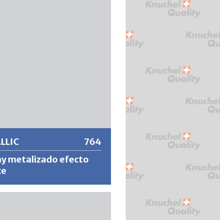
en forma de red para aplicaciones
res e interiores. MARBLE no da
una pintura opaca, sino que se
para aplicar a una pintura o
ie existente. El efecto alcanzable
 en gran medida del sustrato.
 información
LLIC
764
y metalizado efecto
ce
crílico de secado rápido y
 con un brillo de bronce fuerte y
e.