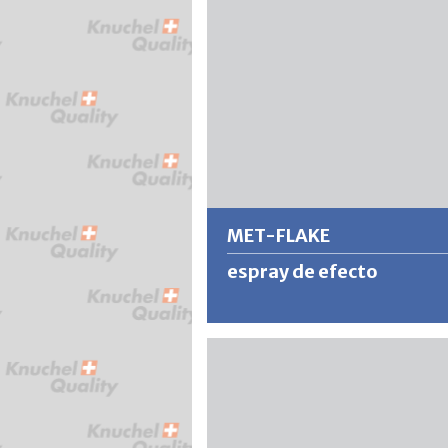
buen poder de relleno, se obtienen
excelentes resultados incluso con
pequeñas irregularidades en el sust
Más información
MET-FLAKE
espray de efecto
MET-FLAKE es una pintura efectista
extremadamente decorativa y resi
con escamas de aluminio grueso.