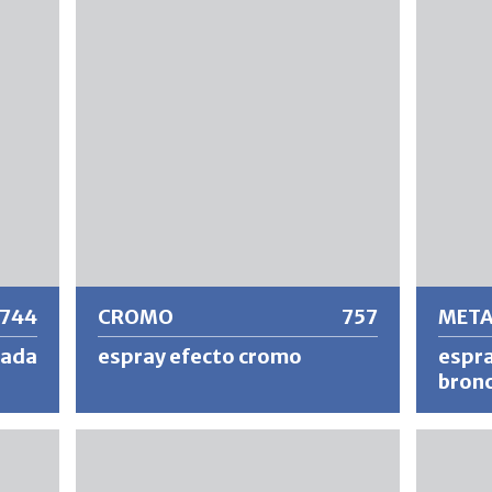
gruesa de secado rápido, muy resistente
mármol 
a la intemperie y de gran viscoelasticidad
exterio
para la protección de superficies en
lugar a 
barandillas de hierro, trabajos de hierro
utiliza 
ogran
forjado a mano y todo tipo de
superfic
or y
construcciones de hierro. Debido a su
depende
contenido en óxido de hierro micáceo,
PATINA ofrece una excelente protección
contra la corrosión con un excelente
impacto y resistencia al los golpes.
Más información
Más
PATINA está metalizado en plata y
produce un efecto de pátina negro-plata
muy bonito y duradero en un solo paso.
744
CROMO
757
META
lada
espray efecto cromo
espra
bron
tálica
Barniz brillante especial con efecto
Lacado a
tivo y
cromado para uso en interiores. CROMO
duradero
es
contiene pigmentos metálicos extra
elegant
as al
finos y resinas de alta calidad. A prueba de