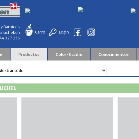
 y Barnices
Carro
Login
knuchel.ch
844 327 236
e
Productos
Color-Studio
Conocimientos
NUCHEL