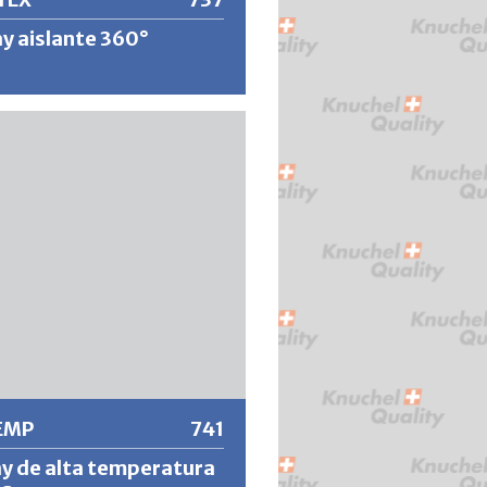
y aislante 360°
slante y bloqueante de secado
 altamente opaco y de fuerte
n para sustratos problemáticos.
 evita que las manchas se
 en las capas posteriores e iguala
os absorbentes de manera
e. El efecto aislante es excelente
los rotuladores, las manchas de
s taninos, el moho, la nicotina, el
l aceite, el alquitrán, la grasa, el
tc. y permite una rápida
 información
ntura con pinturas para paredes y
iluibles en agua, así como con
s que contienen disolventes.
EMP
741
y de alta temperatura