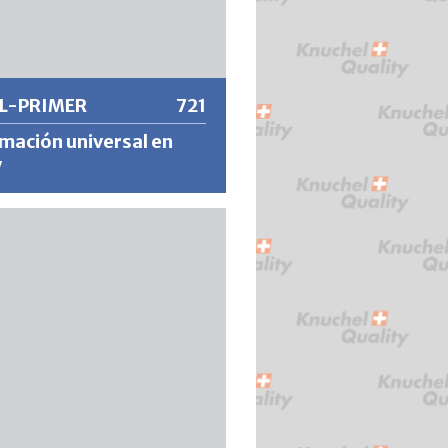
 información
L-PRIMER
721
mación universal en
y
rápido Imprimación universal en
on excelente protección contra la
ón y excelentes propiedades
as.
 información