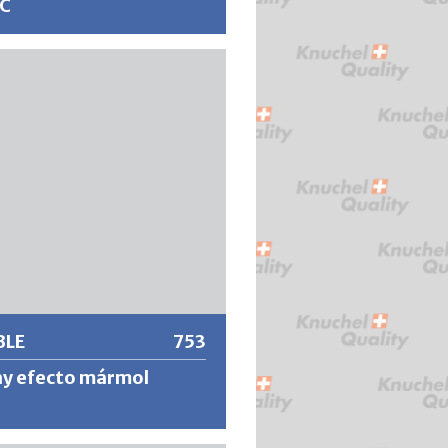
°C
z especial de resina de silicona
te resistente al calor forma una
cie dura y permanente que no se
se despega ni se desprende. Muy
dhesión directa con alta
ón contra la oxidación y
cia a la intemperie.
 información
BLE
753
ay efecto mármol
decorativo para un efecto de