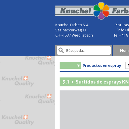
Knuchel Farben S.A.
Pinturas
Steinackerweg 13
info@
CH-4537 Wiedlisbach
Tel +41 
Hom
9
Productos en espray
9.1
Surtidos de esprays K
•