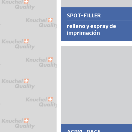
SPOT-FILLER
relleno y espray de
imprimación
Combinación de imprimación y relle
Secado rápido, alta capacidad de lle
recubrimiento, lijabilidad rápida y
excelente adhesión.
Más información
ACRYL-RACE