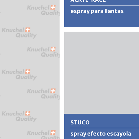
espray para llantas
Pintura de efecto acrílico de alta cal
para llantas metálicas y como pintur
decorativa universal. Barniz de calid
con una buena cobertura, adhesivo,
resistente a los arañazos y a la inte
con inhibidores de óxido.
Más información
STUCO
spray efecto escayola