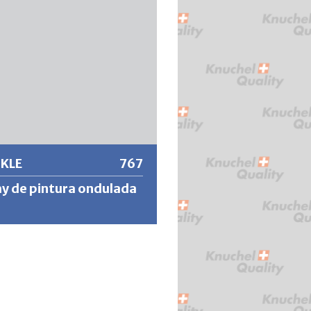
 información
KLE
767
y de pintura ondulada
 pinturas dan como resultado
ies de laca ondulada muy sólidas,
tes a los arañazos y efectivas. La
cia a los ácidos, la gasolina, los
ntes, etc. es excelente.