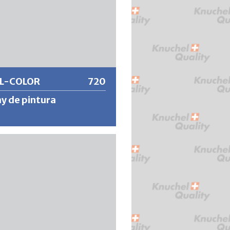
L-COLOR
720
y de pintura
e calidad de secado rápido a base
ocelulosa para las máximas
as en cuanto a resistencia a la
ie y a la luz. Produce un
miento de secado rápido y muy
te con un acabado superficial
damente resistente.