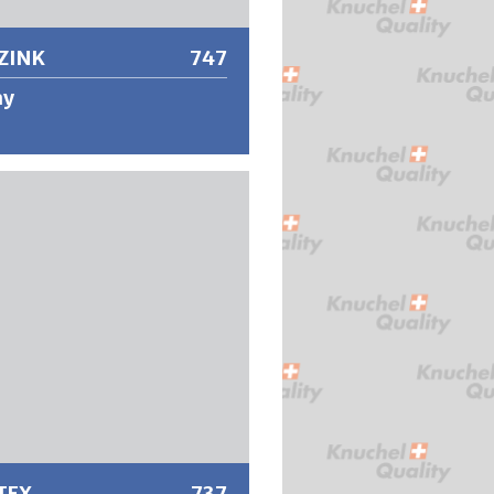
ZINK
747
ay
iona una protección a largo plazo
r del aluminio contra el óxido y la
ón con una sola capa. Contiene
de zinc puro tratado con aluminio
lcanza una resistencia al calor de
00 °C.
 información
TEX
737