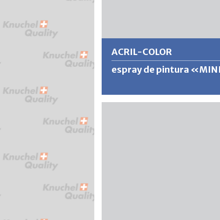
Más información
ACRIL-COLOR
espray de pintura «MIN
Laca acrílica de calidad para las más a
exigencias de resistencia a la intem
y a la luz. Produce un revestimiento 
secado rápido y muy adherente con
acabado superficial extremadamen
resistente.
Más información