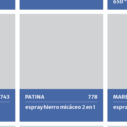
650 
Pintura de calidad resistente al calor y que
El barni
no se amarillea con inhibidores de óxido.
altamen
ial
Resulta en un acabado de superficie
superfi
ideal
brillante, resistente al impacto y a los
quema, 
nas de
golpes con excelente adhesión directa.
buena a
protecci
resisten
Más información
Más
743
PATINA
778
MAR
espray hierro micáceo 2 en 1
espr
e
PATINA es una pintura plástica de película
Espray 