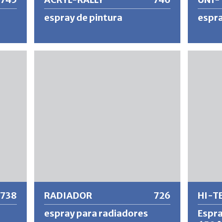
espray de pintura
espra
idad
Barniz de calidad de secado rápido, que
Base ai
a
cubre bien y extremadamente
rápido,
ad
productivo con inhibidores de óxido para
adhesió
exteriores e interiores. Consigue
UNI-TEX
mperie
superficies de pintura resistentes y bien
deslicen
adheridas para una amplia gama de
sustrat
aplicaciones.
diferent
contra 
agua, lo
hollín, e
óxido, e
Más información
Más
sobrepi
techos d
pintura
738
RADIADOR
726
HI-T
espray para radiadores
Espra