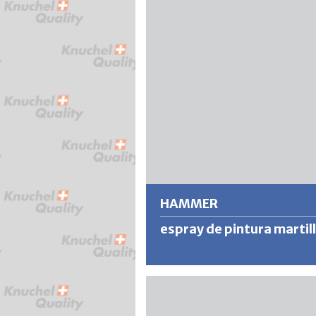
acrílica altamente pigmentada y de
secado rápido. A través de la
construcción correcta con una
imprimación blanca y un barniz de
recubrimiento UV permanente, se l
barnices permanentes para el exteri
el interior.
Más información
HAMMER
espray de pintura martil
Da a la superficie una estructura me
martillada con un alto efecto decora
de promoción de ventas. La pintura 
extremadamente resistente y, graci