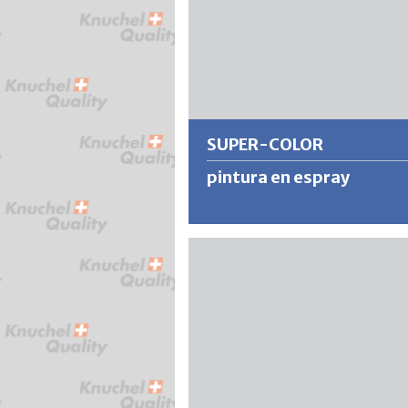
SUPER-COLOR
pintura en espray
Barniz acrílico de alto contenido en
sólidos y secado rápido para exterio
interiores con máximo poder cubrie
rendimiento. Consigue superficies 
pintura resistentes y bien adheridas
una amplia gama de aplicaciones.