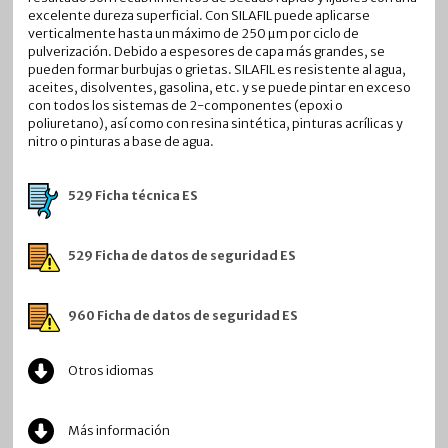
excelente dureza superficial. Con SILAFIL puede aplicarse
verticalmente hasta un máximo de 250 µm por ciclo de
pulverización. Debido a espesores de capa más grandes, se
pueden formar burbujas o grietas. SILAFIL es resistente al agua,
aceites, disolventes, gasolina, etc. y se puede pintar en exceso
con todos los sistemas de 2-componentes (epoxi o
poliuretano), así como con resina sintética, pinturas acrílicas y
nitro o pinturas a base de agua.
529 Ficha técnica ES
529 Ficha de datos de seguridad ES
960 Ficha de datos de seguridad ES
Otros idiomas
Más información