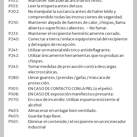
P102:
Mantener fuera del alcance de los niños.
P103:
Leer la etiqueta antes del uso.
P202:
No manipular la sustancia antes de haber leído y
comprendido todas las instrucciones de seguridad.
P210:
Mantener alejado de fuentes de calor, chispas, llama
abierta o superficies calientes. – No fumar.
P233:
Mantener el recipiente herméticamente cerrado.
P240:
Conectar a tierra / enlace equipotencial del recipiente
y del equipo de recepción.
P241:
Utilizar un material eléctrico antideflagrante.
P242:
Utilizar únicamente herramientas que no produzcan
chispas.
P243:
Tomar medidas de precaución contra descargas
electrostáticas.
P280:
Llevar guantes / prendas / gafas / máscara de
protección.
P303:
EN CASO DE CONTACTO CON LA PIEL (o el pelo):
P308:
EN CASO DE exposición manifiesta o presunta:
P370:
En caso de incendio: Utilizar espuma resistente al
alcohol
P403:
Almacenar en un lugar bien ventilado.
P405:
Guardar bajo llave.
P501:
Eliminar el contenido / el recipiente en un incinerador
industrial