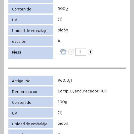
500g
(1)
bidón
A
960.0,1
Comp. B, endurecedor, 10:1
100g
(1)
bidón