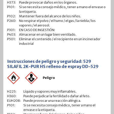
H373:
Puede provocar daños en los órganos.
P101:
Si se necesita consejo médico, tener a mano el envase o
la etiqueta.
P102:
Mantener fuera del alcance de los niños.
P260:
No respirar el polvo / el humo / el gas / la niebla / los
vapores / el aerosol.
P301:
EN CASO DE INGESTIÓN:
P403:
Almacenar en un lugar bien ventilado.
P501:
Eliminar el contenido / el recipiente en un incinerador
industrial
Instrucciones de peligro y seguridad: 529
SILAFIL 2K-PUR HS relleno de espray DD-529
Peligro
H225:
Líquido y vapores muy inflamables.
H360:
Puede perjudicar la fertilidad o dañar al feto.
EUH208:
Puede provocar una reacción alérgica.
P101:
Si se necesita consejo médico, tener a mano el
envase o la etiqueta.