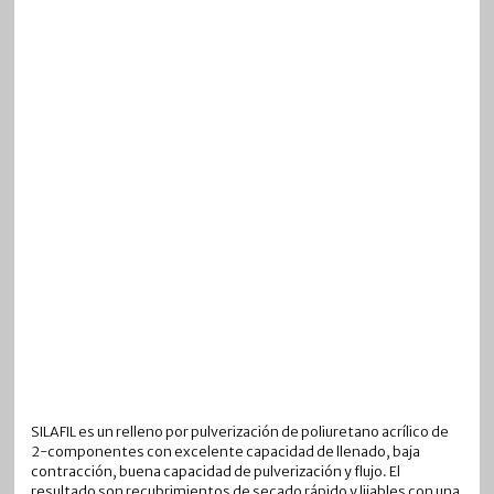
SILAFIL es un relleno por pulverización de poliuretano acrílico de
2-componentes con excelente capacidad de llenado, baja
contracción, buena capacidad de pulverización y flujo. El
resultado son recubrimientos de secado rápido y lijables con una