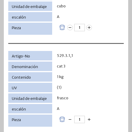
cubo
A
529.3.1,1
cat 3
1 kg
(1)
frasco
A