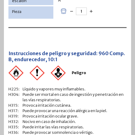
A
Instrucciones de peligro y seguridad: 960 Comp.
B, endurecedor, 10:1
Peligro
H225:
Líquido y vapores muy inflamables.
H304:
Puede ser mortal en caso de ingestión y penetración en
las vías respiratorias.
H315:
Provoca irritación cutánea.
H317:
Puede provocar una reacción alérgica en la piel.
H319:
Provoca irritación ocular grave.
H332:
Nocivo en caso de inhalación.
H335:
Puede irritar las vías respiratorias.
H336:
Puede provocar somnolencia o vértigo.