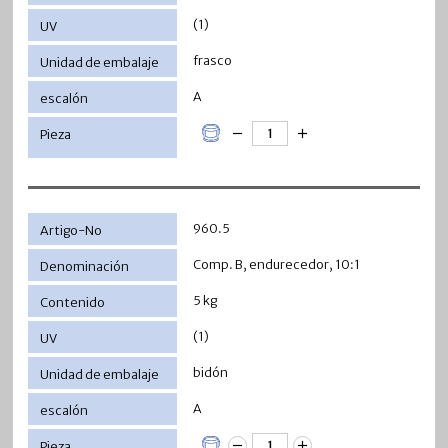
(1)
frasco
A
960.5
Comp. B, endurecedor, 10:1
5 kg
(1)
bidón
A