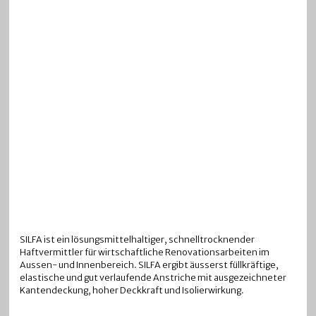
SILFA ist ein lösungsmittelhaltiger, schnelltrocknender
Haftvermittler für wirtschaftliche Renovationsarbeiten im
Aussen- und Innenbereich. SILFA ergibt äusserst füllkräftige,
elastische und gut verlaufende Anstriche mit ausgezeichneter
Kantendeckung, hoher Deckkraft und Isolierwirkung.