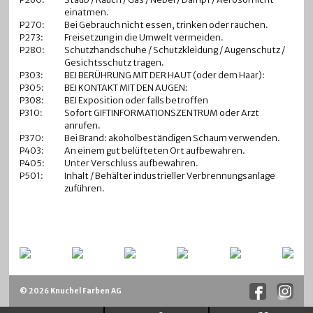
einatmen.
P270:
Bei Gebrauch nicht essen, trinken oder rauchen.
P273:
Freisetzung in die Umwelt vermeiden.
P280:
Schutzhandschuhe / Schutzkleidung / Augenschutz /
Gesichtsschutz tragen.
P303:
BEI BERÜHRUNG MIT DER HAUT (oder dem Haar):
P305:
BEI KONTAKT MIT DEN AUGEN:
P308:
BEI Exposition oder falls betroffen
P310:
Sofort GIFTINFORMATIONSZENTRUM oder Arzt
anrufen.
P370:
Bei Brand: akoholbeständigen Schaum verwenden.
P403:
An einem gut belüfteten Ort aufbewahren.
P405:
Unter Verschluss aufbewahren.
P501:
Inhalt / Behälter industrieller Verbrennungsanlage
zuführen.
© 2026 Knuchel Farben AG