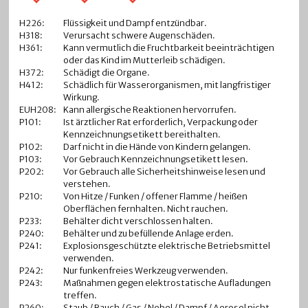
H226:
Flüssigkeit und Dampf entzündbar.
H318:
Verursacht schwere Augenschäden.
H361:
Kann vermutlich die Fruchtbarkeit beeinträchtigen
oder das Kind im Mutterleib schädigen.
H372:
Schädigt die Organe.
H412:
Schädlich für Wasserorganismen, mit langfristiger
Wirkung.
EUH208:
Kann allergische Reaktionen hervorrufen.
P101:
Ist ärztlicher Rat erforderlich, Verpackung oder
Kennzeichnungsetikett bereithalten.
P102:
Darf nicht in die Hände von Kindern gelangen.
P103:
Vor Gebrauch Kennzeichnungsetikett lesen.
P202:
Vor Gebrauch alle Sicherheitshinweise lesen und
verstehen.
P210:
Von Hitze / Funken / offener Flamme / heißen
Oberflächen fernhalten. Nicht rauchen.
P233:
Behälter dicht verschlossen halten.
P240:
Behälter und zu befüllende Anlage erden.
P241:
Explosionsgeschützte elektrische Betriebsmittel
verwenden.
P242:
Nur funkenfreies Werkzeug verwenden.
P243:
Maßnahmen gegen elektrostatische Aufladungen
treffen.
P260:
Staub / Rauch / Gas / Nebel / Dampf / Aerosol nicht