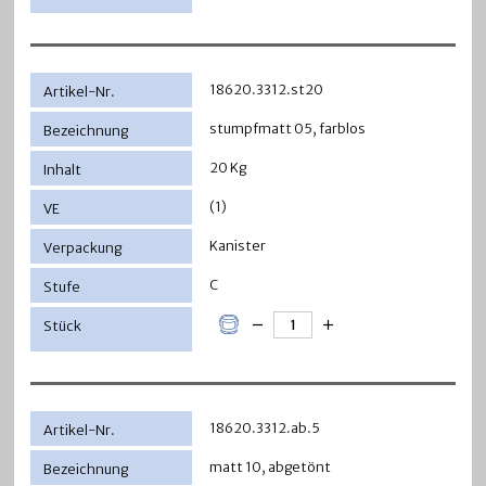
18620.3312.st20
stumpfmatt 05, farblos
20 Kg
(1)
Kanister
C
18620.3312.ab.5
matt 10, abgetönt