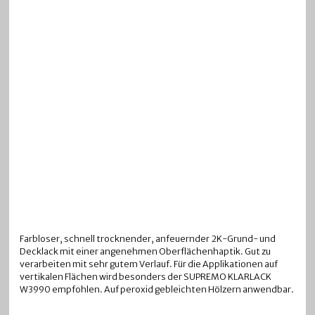
Farbloser, schnell trocknender, anfeuernder 2K-Grund- und
Decklack mit einer angenehmen Oberflächenhaptik. Gut zu
verarbeiten mit sehr gutem Verlauf. Für die Applikationen auf
vertikalen Flächen wird besonders der SUPREMO KLARLACK
W3990 empfohlen. Auf peroxid gebleichten Hölzern anwendbar.