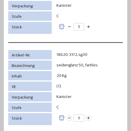
Kanister
C
18620.3312.sg20
seidenglanz 50, farblos
20 Kg
(1)
Kanister
C