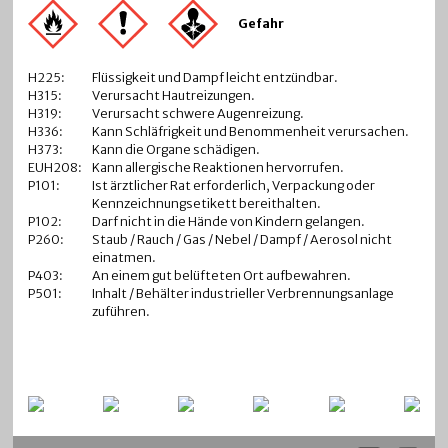
Gefahr
H225:
Flüssigkeit und Dampf leicht entzündbar.
H315:
Verursacht Hautreizungen.
H319:
Verursacht schwere Augenreizung.
H336:
Kann Schläfrigkeit und Benommenheit verursachen.
H373:
Kann die Organe schädigen.
EUH208:
Kann allergische Reaktionen hervorrufen.
P101:
Ist ärztlicher Rat erforderlich, Verpackung oder
Kennzeichnungsetikett bereithalten.
P102:
Darf nicht in die Hände von Kindern gelangen.
P260:
Staub / Rauch / Gas / Nebel / Dampf / Aerosol nicht
einatmen.
P403:
An einem gut belüfteten Ort aufbewahren.
P501:
Inhalt / Behälter industrieller Verbrennungsanlage
zuführen.