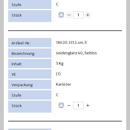
C
18620.3312.sm.5
seidenglanz 40, farblos
5 Kg
(1)
Kanister
C