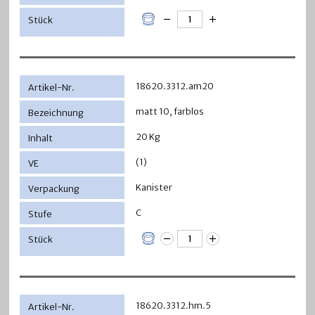
18620.3312.am20
matt 10, farblos
20 Kg
(1)
Kanister
C
18620.3312.hm.5