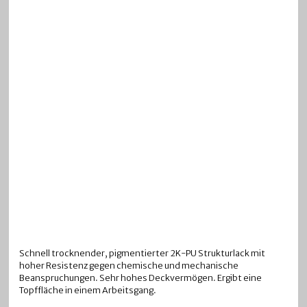
Schnell trocknender, pigmentierter 2K-PU Strukturlack mit
hoher Resistenz gegen chemische und mechanische
Beanspruchungen. Sehr hohes Deckvermögen. Ergibt eine
Topffläche in einem Arbeitsgang.