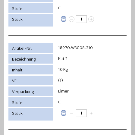
C
18970.W3008.210
Kat 2
10 Kg
(1)
Eimer
C