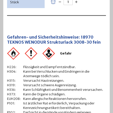
Gefahren- und Sicherheitshinweise: 18970
TEKNOS WENODUR Strukturlack 3008-30 fein
Gefahr
H226:
Flüssigkeit und Dampf entzündbar.
H304:
Kann bei Verschlucken und Eindringen in die
Atemwege tödlich sein.
H315:
Verursacht Hautreizungen.
H319:
Verursacht schwere Augenreizung.
H336:
Kann Schläfrigkeit und Benommenheit verursachen.
H373:
Kann die Organe schädigen.
EUH208:
Kann allergische Reaktionen hervorrufen.
P101:
Ist ärztlicher Rat erforderlich, Verpackung oder
Kennzeichnungsetikett bereithalten.
P102:
Darf nicht in die Hände von Kindern gelangen.