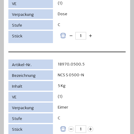
(1)
Dose
C
18970.0500.5
NCS S 0500-N
5 Kg
(1)
Eimer
C