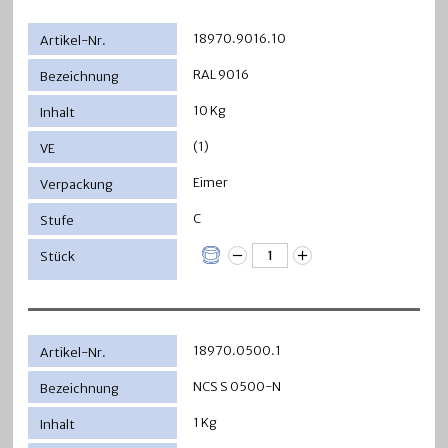
18970.9016.10
RAL 9016
10 Kg
(1)
Eimer
C
18970.0500.1
NCS S 0500-N
1 Kg