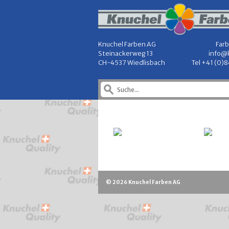
Knuchel Farben AG
Farb
Steinackerweg 13
info@
CH-4537 Wiedlisbach
Tel +41 (0)
© 2026 Knuchel Farben AG