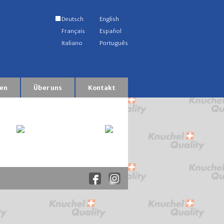
Deutsch
English
Français
Español
Italiano
Português
en
Über uns
Kontakt