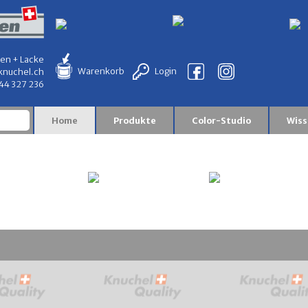
en + Lacke
Warenkorb
Login
knuchel.ch
844 327 236
Home
Produkte
Color-Studio
Wiss