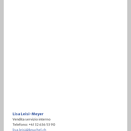
Lisa Leisi-Meyer
Vendita servizio interno
Telefono: +41 32 636 53 90
lisa.leisi@knuchel.ch