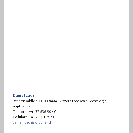
Daniel Lüdi
Responsabile di COLORAMA Svizzera tedesca e Tecnologia
applicativa
Telefono: +41 32 636 50 40
Cellulare: +41 79 311 76 60
daniel.luedi@knuchel.ch