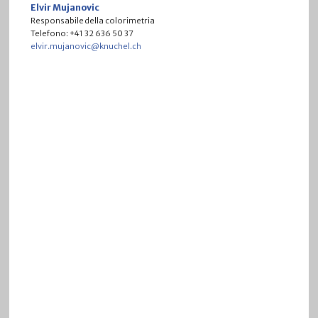
Elvir Mujanovic
Responsabile della colorimetria
Telefono: +41 32 636 50 37
elvir.mujanovic@knuchel.ch