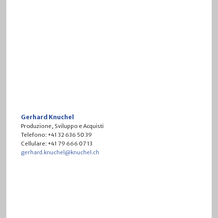
Gerhard Knuchel
Produzione, Sviluppo e Acquisti
Telefono: +41 32 636 50 39
Cellulare: +41 79 666 07 13
gerhard.knuchel@knuchel.ch