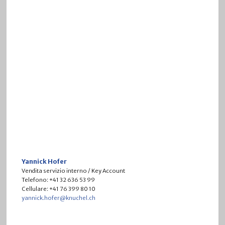
Yannick Hofer
Vendita servizio interno / Key Account
Telefono: +41
32 636 53 99
Cellulare: +41 76 399 80 10
yannick.hofer@knuchel.ch