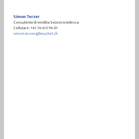
Simon Terzer
Consulente di vendita Svizzera tedesca
Cellulare: +41 76 413 94 01
simon.terzer@knuchel.ch