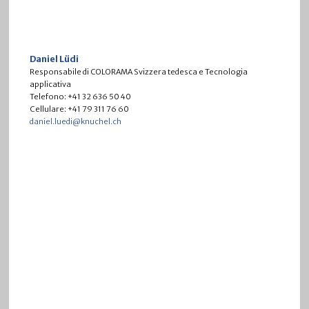
Daniel Lüdi
Responsabile di COLORAMA Svizzera tedesca e Tecnologia
applicativa
Telefono: +41 32 636 50 40
Cellulare: +41 79 311 76 60
daniel.luedi@knuchel.ch