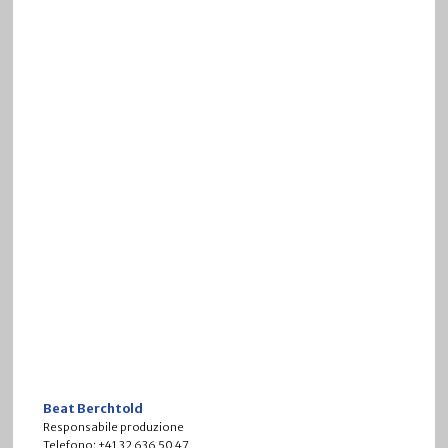
Beat Berchtold
Responsabile produzione
Telefono: +41 32 636 50 47