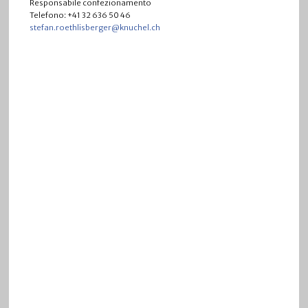
Responsabile confezionamento
Telefono: +41 32 636 50 46
stefan.roethlisberger@knuchel.ch