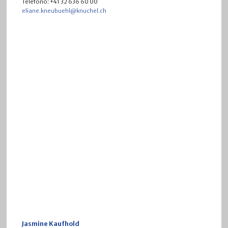
Telefono: +41 32 636 60 00
eliane.kneubuehl@knuchel.ch
Jasmine Kaufhold