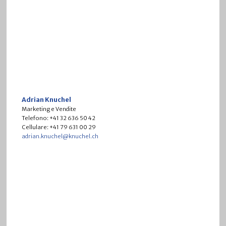
Adrian Knuchel
Marketing e Vendite
Telefono: +41 32 636 50 42
Cellulare: +41 79 631 00 29
adrian.knuchel@knuchel.ch