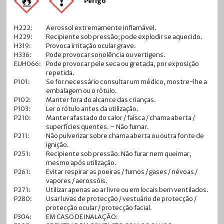
Perigo
H222:
Aerossol extremamente inflamável.
H229:
Recipiente sob pressão; pode explodir se aquecido.
H319:
Provoca irritação ocular grave.
H336:
Pode provocar sonolência ou vertigens.
EUH066:
Pode provocar pele seca ou gretada, por exposição
repetida.
P101:
Se for necessário consultar um médico, mostre-lhe a
embalagem ou o rótulo.
P102:
Manter fora do alcance das crianças.
P103:
Ler o rótulo antes da utilização.
P210:
Manter afastado do calor / faísca / chama aberta /
superfícies quentes. – Não fumar.
P211:
Não pulverizar sobre chama aberta ou outra fonte de
ignição.
P251:
Recipiente sob pressão. Não furar nem queimar,
mesmo após utilização.
P261:
Evitar respirar as poeiras / fumos / gases / névoas /
vapores / aerossóis.
P271:
Utilizar apenas ao ar livre ou em locais bem ventilados.
P280:
Usar luvas de protecção / vestuário de protecção /
protecção ocular / protecção facial.
P304:
EM CASO DE INALAÇÃO: