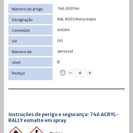
746.9005m
RAL 9005 Preto mate
400ml
(6)
aerossol
B
Instruções de perigo e segurança: 746 ACRYL-
RALLY esmalte em spray