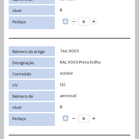
B
746.9005
RAL 9005 Preto brilho
400ml
(6)
aerossol
B