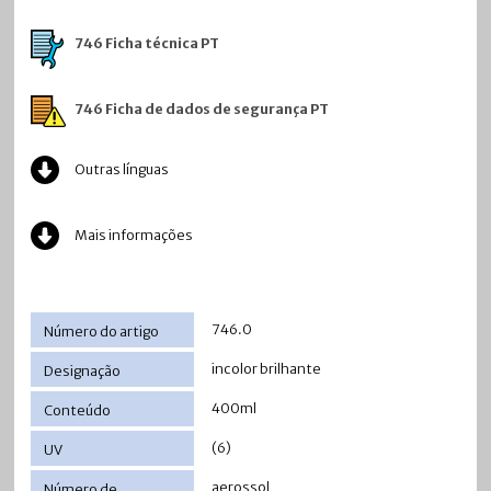
746 Ficha técnica PT
746 Ficha de dados de segurança PT
Outras línguas
Mais informações
746.0
incolor brilhante
400ml
(6)
aerossol