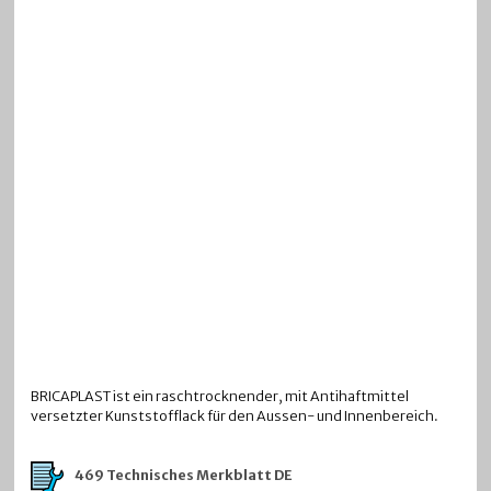
BRICAPLAST ist ein raschtrocknender, mit Antihaftmittel
versetzter Kunststofflack für den Aussen- und Innenbereich.
469 Technisches Merkblatt DE