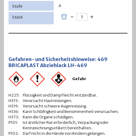
A
Gefahren- und Sicherheitshinweise: 469
BRICAPLAST Abziehlack LH-469
Gefahr
H225:
Flüssigkeit und Dampf leicht entzündbar.
H315:
Verursacht Hautreizungen.
H319:
Verursacht schwere Augenreizung.
H336:
Kann Schläfrigkeit und Benommenheit verursachen.
H373:
Kann die Organe schädigen.
P101:
Ist ärztlicher Rat erforderlich, Verpackung oder
Kennzeichnungsetikett bereithalten.
P102:
Darf nicht in die Hände von Kindern gelangen.