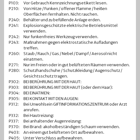
P103:
Vor Gebrauch Kennzeichnungsetikett lesen.
P210:
Von Hitze / Funken / offener Flamme / heißen
Oberflächen fernhalten. Nicht rauchen.
P240:
Behälter und zu befüllende Anlage erden.
P241:
Explosionsgeschützte elektrische Betriebsmittel
verwenden.
P242:
Nur funkenfreies Werkzeug verwenden.
P243:
Maßnahmen gegen elektrostatische Aufladungen
treffen.
P260:
Staub / Rauch / Gas / Nebel / Dampf / Aerosol nicht
einatmen.
P271:
Nur im Freien oder in gut belüfteten Räumen verwenden.
P280:
Schutzhandschuhe / Schutzkleidung / Augenschutz /
Gesichtsschutz tragen.
P302:
BEI BERÜHRUNG MIT DER HAUT:
P303:
BEI BERÜHRUNG MIT DER HAUT (oder dem Haar):
P304:
BEI EINATMEN:
P305:
BEI KONTAKT MIT DEN AUGEN:
P312:
Bei Unwohlsein GIFTINFORMATIONSZENTRUM oder Arzt
anrufen.
P332:
Bei Hautreizung:
P337:
Bei anhaltender Augenreizung:
P370:
Bei Brand: akoholbeständigen Schaum verwenden.
P403:
An einem gut belüfteten Ort aufbewahren.
P405:
Unter Verschluss aufbewahren.