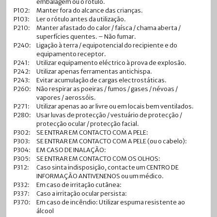
embalagem ou o rótulo.
P102:
Manter fora do alcance das crianças.
P103:
Ler o rótulo antes da utilização.
P210:
Manter afastado do calor / faísca / chama aberta /
superfícies quentes. – Não fumar.
P240:
Ligação à terra / equipotencial do recipiente e do
equipamento receptor.
P241:
Utilizar equipamento eléctrico à prova de explosão.
P242:
Utilizar apenas ferramentas antichispa.
P243:
Evitar acumulação de cargas electrostáticas.
P260:
Não respirar as poeiras / fumos / gases / névoas /
vapores / aerossóis.
P271:
Utilizar apenas ao ar livre ou em locais bem ventilados.
P280:
Usar luvas de protecção / vestuário de protecção /
protecção ocular / protecção facial.
P302:
SE ENTRAR EM CONTACTO COM A PELE:
P303:
SE ENTRAR EM CONTACTO COM A PELE (ou o cabelo):
P304:
EM CASO DE INALAÇÃO:
P305:
SE ENTRAR EM CONTACTO COM OS OLHOS:
P312:
Caso sinta indisposição, contacte um CENTRO DE
INFORMAÇÃO ANTIVENENOS ou um médico.
P332:
Em caso de irritação cutânea:
P337:
Caso a irritação ocular persista:
P370:
Em caso de incêndio: Utilizar espuma resistente ao
álcool