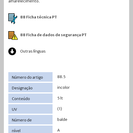
amarelecimento.
88 Ficha técnica PT
88 Ficha de dados de segurança PT
Outras línguas
88.5
incolor
5 lt
(1)
balde
A