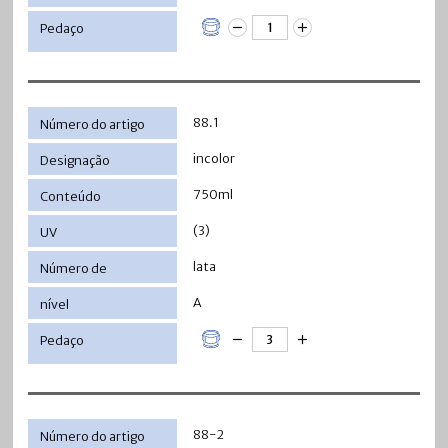
88.1
incolor
750ml
(3)
lata
A
88-2