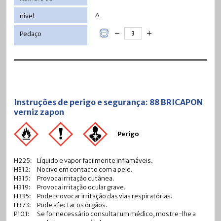
A
Instruções de perigo e segurança: 88 BRICAPON
verniz zapon
Perigo
H225:
Líquido e vapor facilmente inflamáveis.
H312:
Nocivo em contacto com a pele.
H315:
Provoca irritação cutânea.
H319:
Provoca irritação ocular grave.
H335:
Pode provocar irritação das vias respiratórias.
H373:
Pode afectar os órgãos.
P101:
Se for necessário consultar um médico, mostre-lhe a