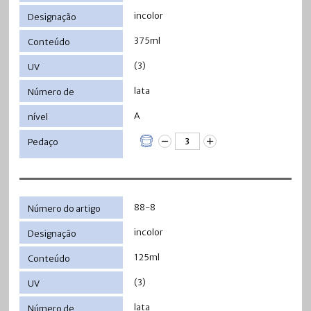
incolor
375ml
(3)
lata
A
88-8
incolor
125ml
(3)
lata