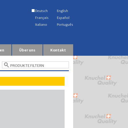
Deutsch
English
Français
Español
Italiano
Português
en
Über uns
Kontakt