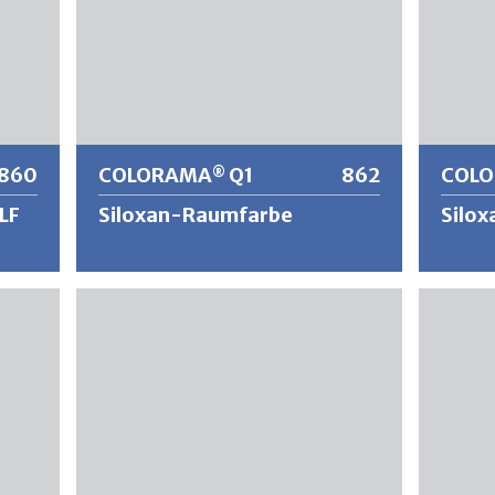
860
COLORAMA
Q1
862
COL
®
LF
Siloxan-Raumfarbe
Silo
®
COLORAMA
Q1 ist eine matte,
COLOR
d
wasserverdünnbare Wand- und
wasser
ie
Deckenmattfarbe für den Innenbereich.
Deckenm
g
Die Vorzüge wie hohe Deckkraft, grosse
Die Vor
Ausgiebigkeit sowie die geruchsneutrale,
Ausgieb
urch
tropf- und ansatzfreie (thixotrope
tropf- 
t ein
Einstellung) Verarbeitung machen
Einstel
®
COLORAMA
Q1 zu einer beliebten und
COLOR
hm
wirtschaftlichen Lösung.
wirtsch
ie
®