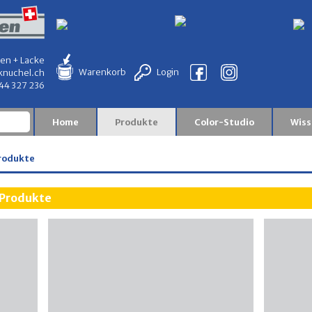
en + Lacke
Warenkorb
Login
knuchel.ch
844 327 236
Home
Produkte
Color-Studio
Wiss
rodukte
Produkte