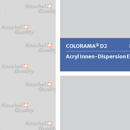
COLORAMA
D2
®
Acryl Innen-Dispersion E
®
COLORAMA
D2 ist eine
wasserverdünnbare, emissions- un
geruchsneutrale Wohnraumfarbe. D
tuchmatte Innenraumfarbe ist völli
lösungsmittelfrei, wasch- und
scheuerbeständig und überzeugt d
eine hohe Deckkraft (vielfach genüg
Anstrich) und Ausgiebigkeit.
®
COLORAMA
D2 lässt sich angene
leicht und ansatzfrei verarbeiten. D