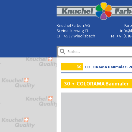
Knuchel Farben AG
Farb
Steinackerweg 13
info@
CH-4537 Wiedlisbach
Tel +41 (0)
30
COLORAMA Baumaler-P
30
COLORAMA Baumaler-
•