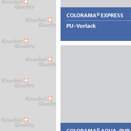
spannungsarm sowie vergilbungsfe
COLORAMA
EXPRESS
®
PU-Vorlack
®
COLORAMA
EXPRESS ist ein
schnelltrocknender und aromatenfr
Polyurethan-Haftvermittler für
wirtschaftliche Renovationsarbeite
Aussen- und Innenbereich.
®
COLORAMA
EXPRESS ergibt äusse
füllkräftige, elastische und gut
verlaufende Anstriche mit
ausgezeichneter Kantendeckung, 
Deckkraft und Isolierwirkung.
Weitere Informationen
COLORAMA
AQUA-PUR
®