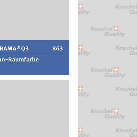
ORAMA
Q3
863
®
xan-Raumfarbe
®
AMA
Q3 ist eine tuchmatte,
verdünnbare Wand- und
attfarbe für den Innenbereich.
züge wie gute Deckkraft, hohe
igkeit sowie die geruchsneutrale,
und ansatzfreie (thixotrope
lung) Verarbeitung machen
®
AMA
Q3 zu einer beliebten und
aftlichen Lösung.
®