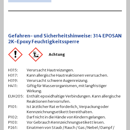
Gefahren- und Sicherheitshinweise: 314 EPOSAN
2K-Epoxy Feuchtigkeitssperre
Achtung
H315:
Verursacht Hautreizungen.
H317:
Kann allergische Hautreaktionen verursachen.
H319:
Verursacht schwere Augenreizung.
H411:
Giftig für Wasserorganismen, mit langfristiger
Wirkung.
EUH205:
Enthält epoxidhaltige Verbindungen. Kann allergische
Reaktionen hervorrufen.
P101:
Ist ärztlicher Rat erforderlich, Verpackung oder
Kennzeichnungsetikett bereithalten.
P102:
Darf nicht in die Hände von Kindern gelangen.
P103:
Vor Gebrauch Kennzeichnungsetikett lesen.
P261:
Einatmen von Staub / Rauch / Gas / ­Nebel / Dampf /