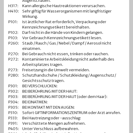
Augenschäden.
H317:
Kann allergische Hautreaktionen verursachen.
H410:
Sehr giftig für Wasserorganismen mit langfristiger
Wirkung.
P101:
Ist ärztlicher Rat erforderlich, Verpackung oder
Kennzeichnungsetikett bereithalten.
P102:
Darf nicht in die Hände von Kindern gelangen.
P103:
Vor Gebrauch Kennzeichnungsetikett lesen.
P260:
Staub / Rauch / Gas / Nebel / Dampf / Aerosol nicht
einatmen.
P270:
Bei Gebrauch nicht essen, trinken oder rauchen.
P272:
Kontaminierte Arbeitskleidung nicht außerhalb des
Arbeitsplatzes tragen.
P273:
Freisetzung in die Umwelt vermeiden.
P280:
Schutzhandschuhe / Schutzkleidung / Augenschutz /
Gesichtsschutz tragen.
P301:
BEI VERSCHLUCKEN:
P302:
BEI BERÜHRUNG MIT DER HAUT:
P303:
BEI BERÜHRUNG MIT DER HAUT (oder dem Haar):
P304:
BEI EINATMEN:
P305:
BEI KONTAKT MIT DEN AUGEN:
P310:
Sofort GIFTINFORMATIONSZENTRUM oder Arzt anrufen.
P333:
Bei Hautreizung oder -ausschlag:
P391:
Verschüttete Mengen aufnehmen.
P405:
Unter Verschluss aufbewahren.