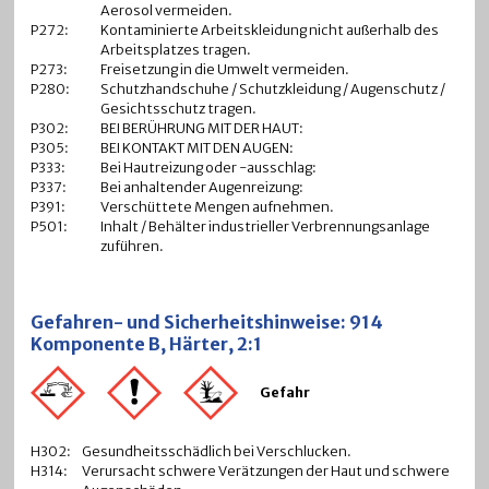
Aerosol vermeiden.
P272:
Kontaminierte Arbeitskleidung nicht außerhalb des
Arbeitsplatzes tragen.
P273:
Freisetzung in die Umwelt vermeiden.
P280:
Schutzhandschuhe / Schutzkleidung / Augenschutz /
Gesichtsschutz tragen.
P302:
BEI BERÜHRUNG MIT DER HAUT:
P305:
BEI KONTAKT MIT DEN AUGEN:
P333:
Bei Hautreizung oder -ausschlag:
P337:
Bei anhaltender Augenreizung:
P391:
Verschüttete Mengen aufnehmen.
P501:
Inhalt / Behälter industrieller Verbrennungsanlage
zuführen.
Gefahren- und Sicherheitshinweise: 914
Komponente B, Härter, 2:1
Gefahr
H302:
Gesundheitsschädlich bei Verschlucken.
H314:
Verursacht schwere Verätzungen der Haut und schwere