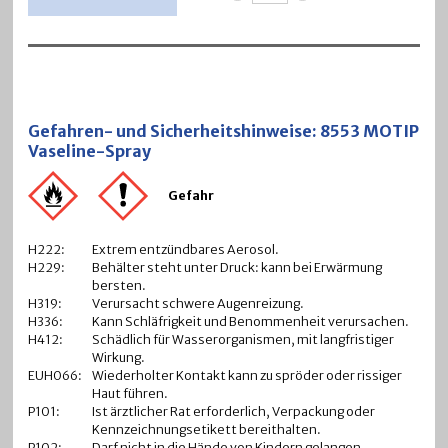
Gefahren- und Sicherheitshinweise: 8553 MOTIP
Vaseline-Spray
Gefahr
H222:
Extrem entzündbares Aerosol.
H229:
Behälter steht unter Druck: kann bei Erwärmung
bersten.
H319:
Verursacht schwere Augenreizung.
H336:
Kann Schläfrigkeit und Benommenheit verursachen.
H412:
Schädlich für Wasserorganismen, mit langfristiger
Wirkung.
EUH066:
Wiederholter Kontakt kann zu spröder oder rissiger
Haut führen.
P101:
Ist ärztlicher Rat erforderlich, Verpackung oder
Kennzeichnungsetikett bereithalten.
P102:
Darf nicht in die Hände von Kindern gelangen.