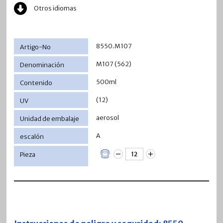
Otros idiomas
8550.M107
M107 (562)
500ml
(12)
aerosol
A