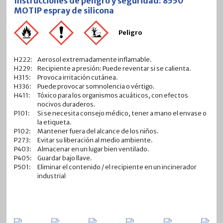
Instrucciones de peligro y seguridad: 8550
MOTIP espray de silicona
Peligro
H222:
Aerosol extremadamente inflamable.
H229:
Recipiente a presión: Puede reventar si se calienta.
H315:
Provoca irritación cutánea.
H336:
Puede provocar somnolencia o vértigo.
H411:
Tóxico para los organismos acuáticos, con efectos
nocivos duraderos.
P101:
Si se necesita consejo médico, tener a mano el envase o
la etiqueta.
P102:
Mantener fuera del alcance de los niños.
P273:
Evitar su liberación al medio ambiente.
P403:
Almacenar en un lugar bien ventilado.
P405:
Guardar bajo llave.
P501:
Eliminar el contenido / el recipiente en un incinerador
industrial