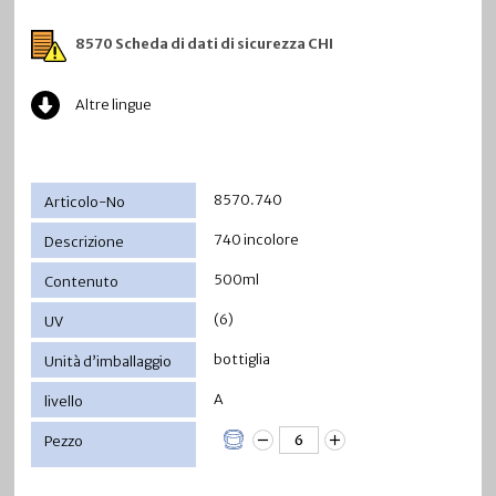
8570 Scheda di dati di sicurezza CHI
Altre lingue
8570.740
740 incolore
500ml
(6)
bottiglia
A