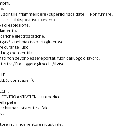
mbini.
so.
/ scintille / fiamme libere / superfici riscaldate. – Non fumare.
itore e il dispositivo ricevente.
ova di esplosione.
illamento.
scariche elettrostatiche.
 gas / la nebbia / i vapori / gli aerosol.
e durante l’uso.
n luogo ben ventilato.
ati non devono essere portati fuori dal luogo di lavoro.
ttivi / Proteggere gli occhi / il viso.
LLE:
 (o con i capelli):
CCHI:
 CENTRO ANTIVELENI o un medico.
ella pelle:
a schiuma resistente all'alcol
to.
itore in un inceneritore industriale.