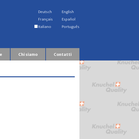
Deutsch
English
Français
Español
Italiano
Português
e
Chi siamo
Contatti