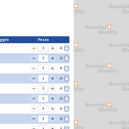
aggio
Pezzo
A
A
A
A
A
A
A
A
A