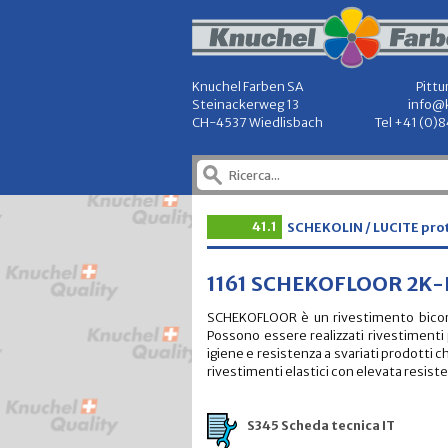
Knuchel Farben SA
Pittu
Steinackerweg 13
info@
CH-4537 Wiedlisbach
Tel +41 (0)
41.1
SCHEKOLIN / LUCITE prote
1161 SCHEKOFLOOR 2K-E
SCHEKOFLOOR è un rivestimento bicompo
Possono essere realizzati rivestimenti pr
igiene e resistenza a svariati prodotti ch
rivestimenti elastici con elevata resiste
S345 Scheda tecnica IT