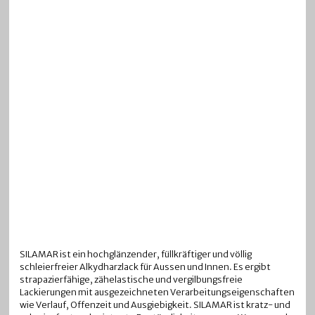
SILAMAR ist ein hochglänzender, füllkräftiger und völlig
schleierfreier Alkydharzlack für Aussen und Innen. Es ergibt
strapazierfähige, zähelastische und vergilbungsfreie
Lackierungen mit ausgezeichneten Verarbeitungseigenschaften
wie Verlauf, Offenzeit und Ausgiebigkeit. SILAMAR ist kratz- und