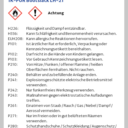
1K-PUR Bootslack LH-21
Achtung
H226:
Flüssigkeit und Dampf entzündbar.
H336:
Kann Schläfrigkeit und Benommenheit verursachen.
EUH208:
Kann allergische Reaktionen hervorrufen.
P101:
Ist ärztlicher Rat erforderlich, Verpackung oder
Kennzeichnungsetikett bereithalten.
P102:
Darf nicht in die Hände von Kindern gelangen.
P103:
Vor Gebrauch Kennzeichnungsetikett lesen.
P210:
Von Hitze / Funken / offener Flamme / heißen
Oberflächen fernhalten. Nicht rauchen.
P240:
Behälter und zu befüllende Anlage erden.
P241:
Explosionsgeschützte elektrische Betriebsmittel
verwenden.
P242:
Nur funkenfreies Werkzeug verwenden.
P243:
Maßnahmen gegen elektrostatische Aufladungen
treffen.
P261:
Einatmen von Staub / Rauch / Gas / ­Nebel / Dampf /
Aerosol vermeiden.
P271:
Nur im Freien oder in gut belüfteten Räumen
verwenden.
P280:
Schutzhandschuhe / Schutzkleidung / Augenschutz /