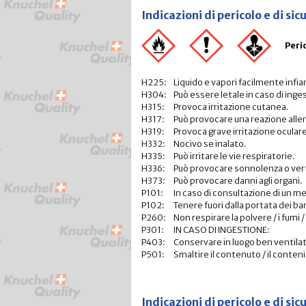
Indicazioni di pericolo e di s
Peri
H225:
Liquido e vapori facilmente infi
H304:
Può essere letale in caso di inge
H315:
Provoca irritazione cutanea.
H317:
Può provocare una reazione alle
H319:
Provoca grave irritazione ocular
H332:
Nocivo se inalato.
H335:
Può irritare le vie respiratorie.
H336:
Può provocare sonnolenza o vert
H373:
Può provocare danni agli organi.
P101:
In caso di consultazione di un m
P102:
Tenere fuori dalla portata dei ba
P260:
Non respirare la polvere / i fumi / i
P301:
IN CASO DI INGESTIONE:
P403:
Conservare in luogo ben ventila
P501:
Smaltire il contenuto / il conten
Indicazioni di pericolo e di 