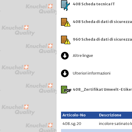
408 Scheda tecnica IT
408 Scheda di dati di sicurezza
960 Scheda di dati di sicurezza
Altre lingue
Ulteriori informazioni
408_Zertifikat Umwelt-Etike
Articolo-No
Descrizione
408.sg.20
incolore satinato 