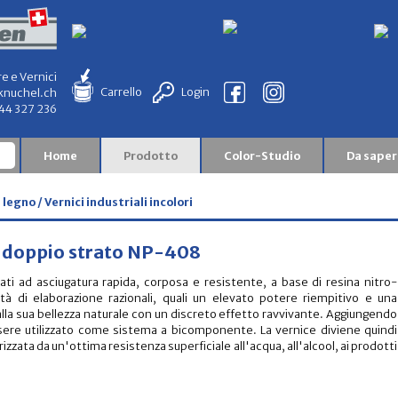
re e Vernici
Carrello
Login
knuchel.ch
844 327 236
Home
Prodotto
Color-Studio
Da saper
legno / Vernici industriali incolori
 doppio strato NP-408
ti ad asciugatura rapida, corposa e resistente, a base di resina nitro-
tà di elaborazione razionali, quali un elevato potere riempitivo e una
no alla sua bellezza naturale con un discreto effetto ravvivante. Aggiungendo
ere utilizzato come sistema a bicomponente. La vernice diviene quindi
ata da un'ottima resistenza superficiale all'acqua, all'alcool, ai prodotti