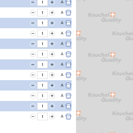
A
A
A
A
A
A
A
A
A
A
A
A