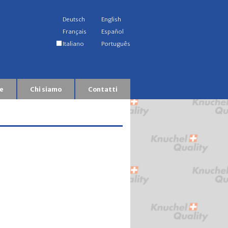
Deutsch
English
Français
Español
Italiano
Português
e
Chi siamo
Contatti