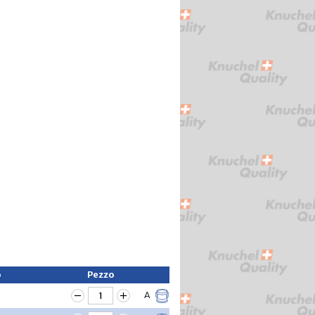
o
Pezzo
A