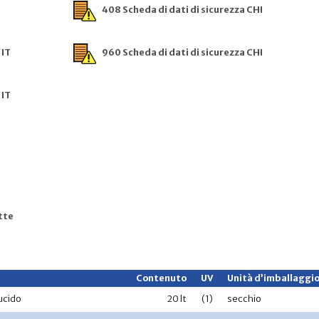
408 Scheda di dati di sicurezza CHI
 IT
960 Scheda di dati di sicurezza CHI
 IT
tte
Contenuto
UV
Unità d’imballaggi
lucido
20 lt
(1)
secchio