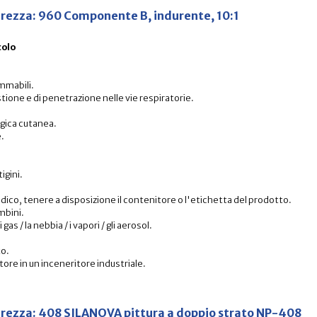
icurezza: 960 Componente B, indurente, 10:1
colo
ammabili.
stione e di penetrazione nelle vie respiratorie.
rgica cutanea.
e.
igini.
edico, tenere a disposizione il contenitore o l'etichetta del prodotto.
mbini.
 gas / la nebbia / i vapori / gli aerosol.
to.
itore in un inceneritore industriale.
sicurezza: 408 SILANOVA pittura a doppio strato NP-408