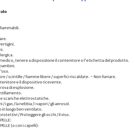
colo
nfiammabili.
are.
ertigini.
ni.
lergica.
 medico, tenere a disposizione il contenitore o l'etichetta del prodotto.
 bambini.
l’uso.
re / scintille / fiamme libere / superfici riscaldate. – Non fumare.
tenitore e il dispositivo ricevente.
 prova di esplosione.
intillamento.
le scariche elettrostatiche.
/ i gas / la nebbia / i vapori / gli aerosol.
o in luogo ben ventilato.
otettivi / Proteggere gli occhi / il viso.
PELLE:
LLE (o con i capelli):