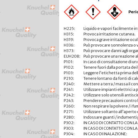
Peri
H225:
Liquido e vapori facilmente i
H315:
Provoca irritazione cutanea.
H319:
Provoca grave irritazione ocul
H336:
Può provocare sonnolenza o v
H373:
Può provocare danni agli orga
EUH208:
Può provocare una reazione al
P101:
In caso di consultazione di un
P102:
Tenere fuori dalla portata dei
P103:
Leggere l’etichetta prima del
P210:
Tenere lontano da fonti di calo
P240:
Mettere a terra / massa il con
P241:
Utilizzare impianti elettrici a
P242:
Utilizzare solo utensili antisc
P243:
Prendere precauzioni contro 
P260:
Non respirare la polvere / i fumi 
P271:
Utilizzare soltanto all’aperto 
P280:
Indossare guanti / indumenti pr
P302:
IN CASO DI CONTATTO CON LA 
P303:
IN CASO DI CONTATTO CON LA PE
P304:
IN CASO DI INALAZIONE: