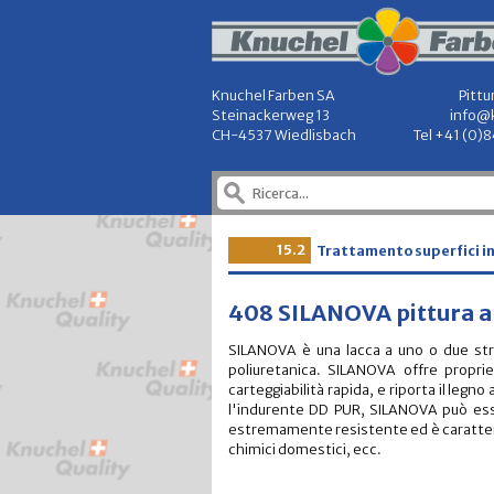
Knuchel Farben SA
Pittu
Steinackerweg 13
info@
CH-4537 Wiedlisbach
Tel +41 (0)
15.2
Trattamento superfici in 
408 SILANOVA pittura a
SILANOVA è una lacca a uno o due stra
poliuretanica. SILANOVA offre proprie
carteggiabilità rapida, e riporta il leg
l'indurente DD PUR, SILANOVA può ess
estremamente resistente ed è caratterizz
chimici domestici, ecc.