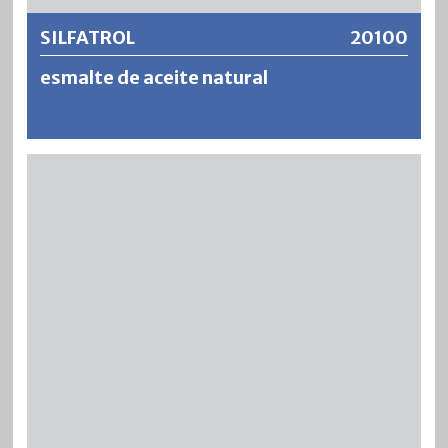
SILFATROL
20100
esmalte de aceite natural
SILFATROL es una veladura transparente y de
impregnación de aceite de poro abierto para el acabado y
la conservación de la madera para exteriores. SILFATROL
penetra profundamente en la madera, tiene un efecto
repelente al agua y regulador de la humedad (poro
abierto) y resalta la estructura natural de la madera y el
veteado particularmente bien. Para lograr una protección
efectiva contra los organismos que destruyen la madera,
SILAXOL debe usarse como imprimación.