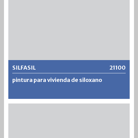
SILFASIL
21100
pintura para vivienda de siloxano
SILFASIL es una pintura mate, diluible en agua para
paredes y techos para uso en interiores. Las ventajas
como la máxima capacidad de recubrimiento, el alto
rendimiento (bajo peso específico), así como el
procesamiento inodoro, sin goteo y sin relleno