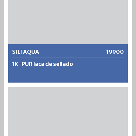
después del secado en el rango de temperatura de 20–40
°C.
Más información
SILFAQUA
19900
1K-PUR laca de sellado
SILFAQUA es un barniz sellador de dos componentes,
diluible en agua y de bajo olor, a base de resina acrílica de
poliuretano. El resultado son sellos extremadamente
resistentes, viscoelásticos, resistentes al desgaste y que
no se amarillean en el parquet y otras superficies de
madera altamente estresadas en el interior. SILFAQUA
tiene una resistencia a la abrasión extremadamente