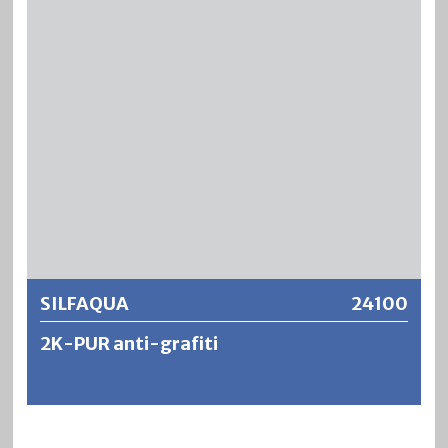
amarillenta con una alta resistencia a la intemperie y la luz.
SILFAQUA tiene una resistencia a la abrasión
extremadamente buena y su resistencia al agua, alcohol y
productos químicos domésticos es excelente.
Más información
SILFAQUA
24100
2K-PUR anti-grafiti
SILFAQUA es un barniz protector de poliuretano de 2-
componentes, que forma una película, diluible en agua y