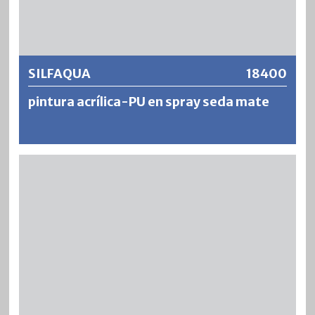
Más información
SILFAQUA
18400
pintura acrílica-PU en spray seda mate
SILFAQUA es una pintura acrílica de poliuretano poco
contaminante, diluible en agua y de bajo olor. Se forma
una película de polímero altamente resistente a la
intemperie y permanentemente elástica que, con la
estructura de pintura adecuada, no se rasga ni despega.
SILFAQUA es transpirable, resistente al agua y a los
productos químicos, combinado con una muy alta solidez
a la luz, resistencia a la tiza y estabilidad del color.
SILFAQUA muestra una resistencia al bloqueo muy alta