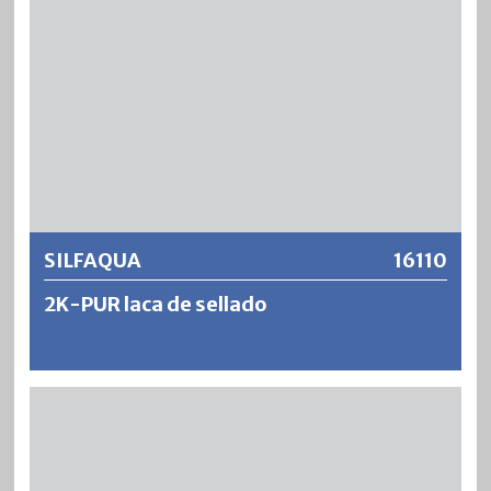
buena y su resistencia al agua, alcohol y productos
químicos domésticos es excelente.
Más información
SILFAQUA
16110
2K-PUR laca de sellado
SILFAQUA es un barniz sellador de dos componentes,
diluible en agua y de bajo olor, a base de resina acrílica de
poliuretano. El resultado es una pintura extremadamente
resistente, viscoelástica, resistente al desgaste y no