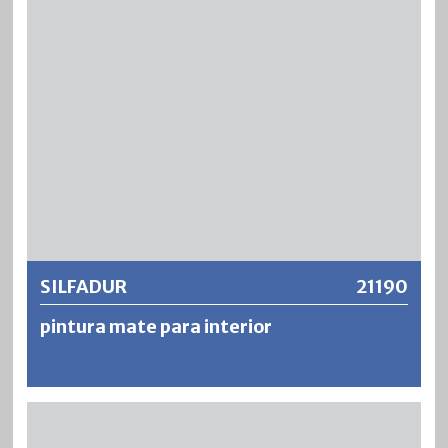
(configuración tixotrópica) hacen de SILFASIL una
solución popular y económica. Las pinturas SILFASIL se
secan por completo, son extremadamente resistentes al
lavado y a la abrasión, y permanecen transpirables, de baja
tensión y resistentes al amarilleo.
Más información
SILFADUR
21190
pintura mate para interior
SILFADUR es pintura para el techo mate resistente a la
abrasión, que contiene disolventes pero con bajo olor y