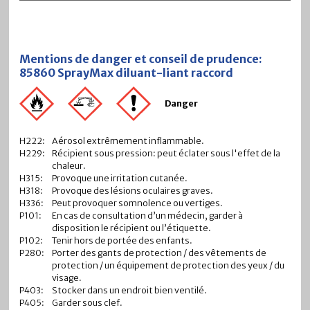
Mentions de danger et conseil de prudence:
85860 SprayMax diluant-liant raccord
Danger
H222:
Aérosol extrêmement inflammable.
H229:
Récipient sous pression: peut éclater sous l'effet de la
chaleur.
H315:
Provoque une irritation cutanée.
H318:
Provoque des lésions oculaires graves.
H336:
Peut provoquer somnolence ou vertiges.
P101:
En cas de consultation d’un médecin, garder à
disposition le récipient ou l’étiquette.
P102:
Tenir hors de portée des enfants.
P280:
Porter des gants de protection / des vêtements de
protection / un équipement de protection des yeux / du
visage.
P403:
Stocker dans un endroit bien ventilé.
P405:
Garder sous clef.