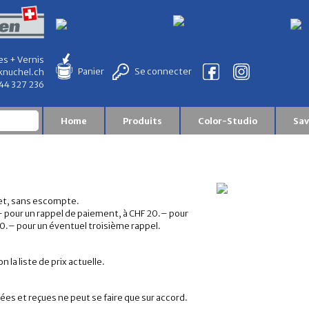
es + Vernis
Panier
Se connecter
knuchel.ch
844 327 236
Home
Produits
Color-Studio
Sav
 net, sans escompte.
.– pour un rappel de paiement, à CHF 20.– pour
0.– pour un éventuel troisième rappel.
n la liste de prix actuelle.
s et reçues ne peut se faire que sur accord.