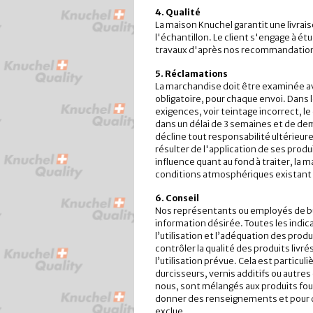
4. Qualité
La maison Knuchel garantit une livrai
l'échantillon. Le client s'engage à ét
travaux d'après nos recommandatio
5. Réclamations
La marchandise doit être examinée av
obligatoire, pour chaque envoi. Dans l
exigences, voir teintage incorrect, le
dans un délai de 3 semaines et de d
décline tout responsabilité ultérieu
résulter de l'application de ses prod
influence quant au fond à traiter, la m
conditions atmosphériques existant p
6. Conseil
Nos représentants ou employés de bu
information désirée. Toutes les indic
l’utilisation et l’adéquation des prod
contrôler la qualité des produits livré
l’utilisation prévue. Cela est particul
durcisseurs, vernis additifs ou autre
nous, sont mélangés aux produits fou
donner des renseignements et pour d
exclue.