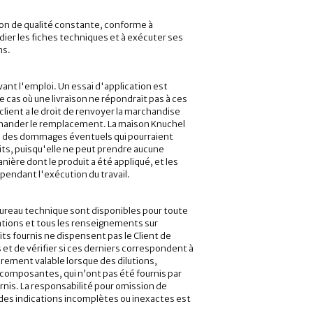
son de qualité constante, conforme à
udier les fiches techniques et à exécuter ses
ns.
ant l'emploi. Un essai d'application est
e cas où une livraison ne répondrait pas à ces
 client a le droit de renvoyer la marchandise
emander le remplacement. La maison Knuchel
re des dommages éventuels qui pourraient
uits, puisqu'elle ne peut prendre aucune
anière dont le produit a été appliqué, et les
endant l'exécution du travail.
reau technique sont disponibles pour toute
ations et tous les renseignements sur
uits fournis ne dispensent pas le Client de
s et de vérifier si ces derniers correspondent à
ièrement valable lorsque des dilutions,
s composantes, qui n’ont pas été fournis par
rnis. La responsabilité pour omission de
es indications incomplètes ou inexactes est