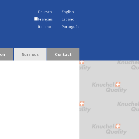
Deutsch
English
Français
Español
Italiano
Português
oir
Sur nous
Contact