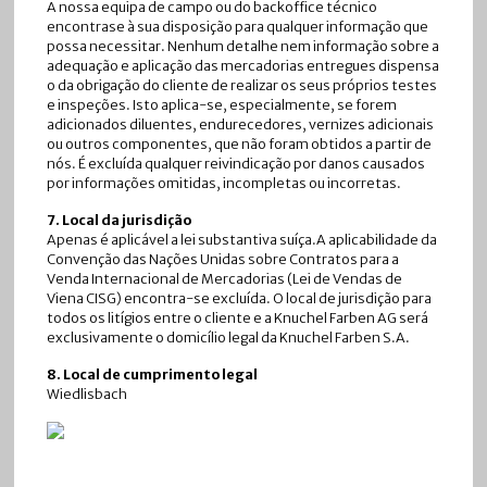
A nossa equipa de campo ou do backoffice técnico
encontrase à sua disposição para qualquer informação que
possa necessitar. Nenhum detalhe nem informação sobre a
adequação e aplicação das mercadorias entregues dispensa
o da obrigação do cliente de realizar os seus próprios testes
e inspeções. Isto aplica-se, especialmente, se forem
adicionados diluentes, endurecedores, vernizes adicionais
ou outros componentes, que não foram obtidos a partir de
nós. É excluída qualquer reivindicação por danos causados
por informações omitidas, incompletas ou incorretas.
7. Local da jurisdição
Apenas é aplicável a lei substantiva suíça.A aplicabilidade da
Convenção das Nações Unidas sobre Contratos para a
Venda Internacional de Mercadorias (Lei de Vendas de
Viena CISG) encontra-se excluída. O local de jurisdição para
todos os litígios entre o cliente e a Knuchel Farben AG será
exclusivamente o domicílio legal da Knuchel Farben S.A.
8. Local de cumprimento legal
Wiedlisbach